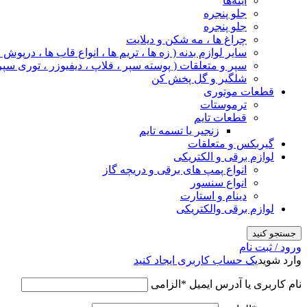
آینه‌ها
جلو پنجره
جلو پنجره
چراغ‌ ها ، مه‌ شکن و دیلایت
سایر لوازم بدنه ( زه ها ، تریم ها ، انواع قاب ها ، درپوش
سپر و متعلقات ( پوسته سپر ، فلاپ ، دیفیوزر ، توری سپر
شلگیر و گل‌ پخش‌ کن
قطعات موتوری
ترموستات
قطعات تایم
زنجیر یا تسمه تایم
گیربکس و متعلقات
لوازم برقی و الکتریکی
انواع پمپ های برقی و دریچه گاز
انواع سنسور
دینام و استارت
لوازم برقی والکتریکی
جستجو کنید
ورود / ثبت نام
وارد شوید
یک حساب کاربری ایجاد کنید
نام کاربری یا آدرس ایمیل
*
الزامی