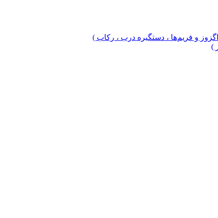
 اگزوز و فریم‌ها ، دستگیره درب ، رکاب )
 )