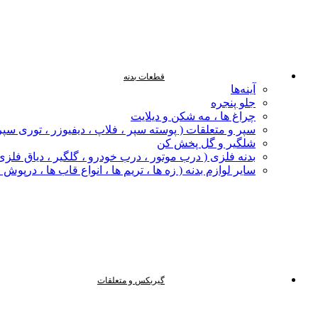
قطعات بدنه
آینه‌ها
جلو پنجره
چراغ‌ ها ، مه‌ شکن و دیلایت
سپر و متعلقات ( پوسته سپر ، فلاپ ، دیفیوزر ، توری سپر
شلگیر و گل‌ پخش‌ کن
بدنه فلزی ( درب موتور ، درب خودرو ، گلگیر ، دیاق فلزی ،
سایر لوازم بدنه ( زه ها ، تریم ها ، انواع قاب ها ، درپوش
گیربکس و متعلقات