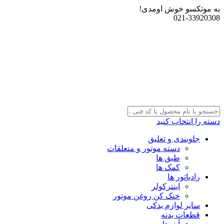
به موتکسو خوش اومدی!
021-33920308
دسته را انتخاب کنید
جلوبندی و تعلیق
دسته موتور و متعلقات
طبق ها
کمک ها
رادیاتور ها
اینترکولر
خنک کن روغن موتور
سایر لوازم یدکی
قطعات بدنه