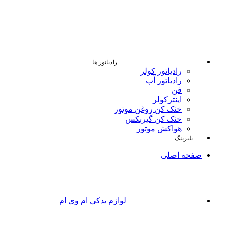
رادیاتور ها
رادیاتور کولر
رادیاتور آب
فن
اینترکولر
خنک کن روغن موتور
خنک کن گیربکس
هواکش موتور
بلبرینگ
صفحه اصلی
لوازم یدکی ام وی ام