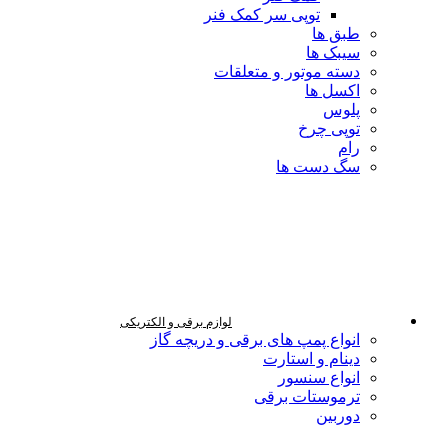
توپی سر کمک فنر
طبق ها
سیبک ها
دسته موتور و متعلقات
اکسل ها
پلوس
توپی چرخ
رام
سگ دست ها
لوازم برقی و الکتریکی
انواع پمپ های برقی و دریچه گاز
دینام و استارت
انواع سنسور
ترموستات برقی
دوربین