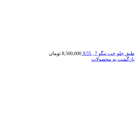
طبق جلو چپ تیگو 7 , X55
8,500,000
تومان
بازگشت به محصولات