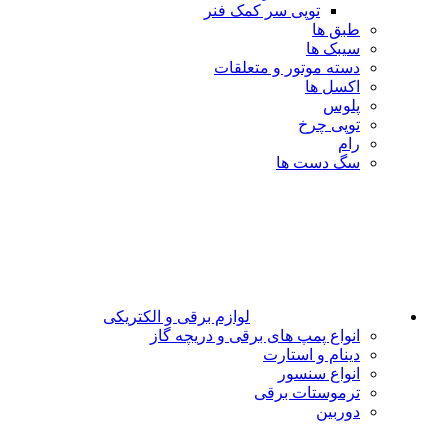
توپی سر کمک فنر
طبق ها
سیبک ها
دسته موتور و متعلقات
اکسل ها
پلوس
توپی چرخ
رام
سگ دست ها
لوازم برقی و الکتریکی
انواع پمپ های برقی و دریچه گاز
دینام و استارت
انواع سنسور
ترموستات برقی
دوربین