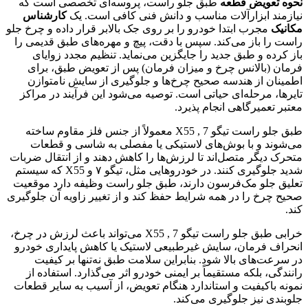
نحوه تعویض قطعه
طبق جلو راست، پروسه‌ای تخصصی است که
نیازمند ابزارآلات مناسب و دانش فنی کافی است. یک
کارشناس
مکانیک
مجرب ابتدا خودرو را بر روی جک بالابر قرار داده و چرخ جلو
راست را باز می‌کند. سپس با دقت، پیچ و مهره‌های طبق قدیمی را
باز کرده و طبق جدید را جایگزین می‌نماید. تنظیم مجدد زوایای
فرمان (بالانس چرخ و میزان فرمان) پس از تعویض طبق، برای
اطمینان از هندسه صحیح چرخ‌ها و جلوگیری از سایش نامتوازن
تایرها، مرحله‌ای حیاتی است. توصیه می‌شود این فرآیند در مراکز
معتبر تعمیرگاهی انجام پذیرد.
طبق جلو راست تیگو 7 , X55 معمولاً از جنس فلز مقاوم ساخته
می‌شوند و با بوش‌های لاستیکی یا مفصلی به شاسی و قطعات
متحرک دیگر متصل‌اند تا لرزش‌ها را کاهش دهند و از انتقال ضربات
شدید جلوگیری کنند. در خودروهایی مثل، تیگو ۷ و X55 که سیستم
تعلیق جلو مک‌فرسون دارند، طبق جلو راست وظیفه دارد موقعیت
صحیح چرخ را در همه شرایط حفظ کند و از تغییر زاویه آن جلوگیری
کند.
خرابی طبق جلو راست تیگو 7 , X55 می‌تواند باعث لرزش در چرخ،
انحراف فرمان، سایش غیرطبیعی لاستیک یا کاهش پایداری خودرو
در سرعت‌های بالا شود. بنابراین سلامت طبق نه‌تنها بر کیفیت
رانندگی، بلکه مستقیماً بر ایمنی خودرو اثر می‌گذارد. استفاده از
نمونه باکیفیت و استاندارد هنگام تعویض، از آسیب به سایر قطعات
جلوبندی نیز جلوگیری می‌کند.