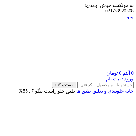
به موتکسو خوش اومدی!
021-33920308
منو
0
آیتم
0
تومان
ورود / ثبت نام
جستجو کنید
خانه
جلوبندی و تعلیق
طبق ها
طبق جلو راست تیگو 7 , X55