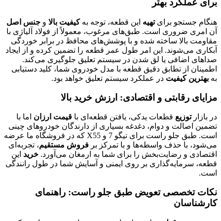
برای عملکرد بهتر
هنگام جستجو برای
تهیه
این قطعه، توجه به
کیفیت بالا
و
جنس اصل
آن امری ضروری است. طبق‌های مرغوب، معمولاً از فولاد آلیاژی با
مقاومت بالا ساخته شده و با پوشش‌های محافظ در برابر خوردگی
آبکاری می‌شوند. این امر طول عمر قطعه را تضمین کرده و از ایجاد
صداهای اضافی یا لق شدن در سیستم تعلیق جلوگیری می‌کند.
اطمینان از تطابق دقیق قطعه با مدل خودروی شما، کلید دستیابی
به
بهترین کیفیت
در عملکرد سیستم تعلیق خواهد بود.
مزایای رقابتی و اقتصادی: ارزش خرید بالا
در بازار
توزیع
قطعات یدکی، یافتن قطعه‌ای با
قیمت ارزان
اما با
تضمین اصالت و دوام، دغدغه بسیاری از دارندگان خودروهای چینی
است. طبق جلو راست برای تیگو 7 و X55 که در فروشگاه ما عرضه
می‌شود، با حذف واسطه‌ها و با تمرکز بر
فروش مستقیم
، تجربه‌ای
اقتصادی و رضایت‌بخش را برای شما به ارمغان می‌آورد.
خرید
این
قطعه، سرمایه‌گذاری بر روی ایمنی و آسایش شما در طول رانندگی
است.
نکات تخصصی تعویض طبق جلو راست: راهنمای
کارشناسان