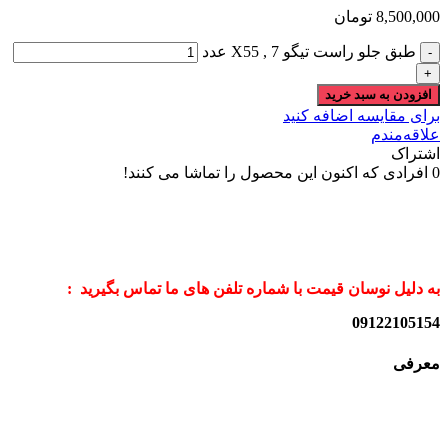
8,500,000
تومان
طبق جلو راست تیگو 7 , X55 عدد
افزودن به سبد خرید
برای مقایسه اضافه کنید
علاقه‌مندم
اشتراک
0
افرادی که اکنون این محصول را تماشا می کنند!
به دلیل نوسان قیمت با شماره تلفن های ما تماس بگیرید :
09122105154
معرفی