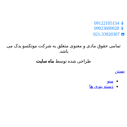
📍 تهران، خیابان ملت، بالاتر از اکباتان، بن بست هنر، ساختمان
بیستون، پلاک 2، واحد 10
📱 09122105154
📱 09923600028
☎️ 021-33920307
تمامی حقوق مادی و معنوی متعلق به شرکت موتکسو یدک می
باشد.
طراحی شده توسط
ماه سایت
بستن
منو
دسته بندی ها