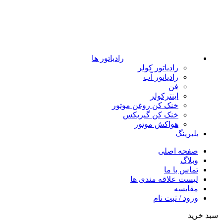
رادیاتور ها
رادیاتور کولر
رادیاتور آب
فن
اینترکولر
خنک کن روغن موتور
خنک کن گیربکس
هواکش موتور
بلبرینگ
صفحه اصلی
وبلاگ
تماس با ما
لیست علاقه مندی ها
مقایسه
ورود / ثبت نام
سبد خرید