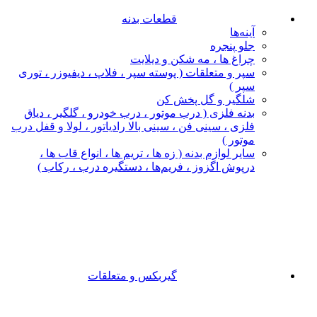
قطعات بدنه
آینه‌ها
جلو پنجره
چراغ‌ ها ، مه‌ شکن و دیلایت
سپر و متعلقات ( پوسته سپر ، فلاپ ، دیفیوزر ، توری
سپر )
شلگیر و گل‌ پخش‌ کن
بدنه فلزی ( درب موتور ، درب خودرو ، گلگیر ، دیاق
فلزی ، سینی فن ، سینی بالا رادیاتور ، لولا و قفل درب
موتور )
سایر لوازم بدنه ( زه ها ، تریم ها ، انواع قاب ها ،
درپوش اگزوز ، فریم‌ها ، دستگیره درب ، رکاب )
گیربکس و متعلقات