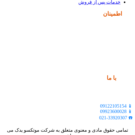
خدمات پس از فروش
نماد
اطمینان
ارتباط
با ما
📍 تهران، خیابان ملت، بالاتر از اکباتان، بن بست هنر، ساختمان
بیستون، پلاک 2، واحد 10
📱 09122105154
📱 09923600028
☎️ 021-33920307
تمامی حقوق مادی و معنوی متعلق به شرکت موتکسو یدک می