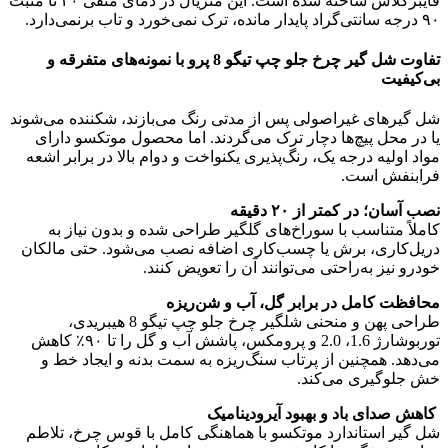
فایبرگلاس ساخته شده است. این متریال در دمای منفی ۴۰ تا مثبت
۹۰ درجه سانتی‌گراد پایدار مانده، ترک نمی‌خورد و تاب برنمی‌دارد.
تفاوت شل گیر چرخ جلو چپ تیگو 8 پرو با نمونه‌های متفرقه و
بی‌کیفیت
شل گیرهای غیراصولی پس از مدتی رنگ می‌بازند، شکننده می‌شوند
یا در محل پیچ‌ها دچار ترک می‌گردند. اما محصول موتکسو دارای
مواد اولیه درجه یک، رنگ‌پذیری یکنواخت و دوام بالا در برابر اشعه
فرابنفش است.
نصب آسان؛ در کمتر از ۲۰ دقیقه
کاملاً متناسب با سوراخ‌های گلگیر طراحی شده و بدون نیاز به
دریل‌کاری، برش یا چسب‌کاری اضافه نصب می‌شود. حتی مالکان
خودرو نیز به‌راحتی می‌توانند آن را تعویض کنند.
محافظت کامل در برابر گل، آب و شن‌ریزه
طراحی پهن و منحنی شلگیر چرخ جلو چپ تیگو 8 هیبریدی،
توربوشارژ 1.6، 2.0 و پرومکس، پاشش آب و گل را تا ۹۰٪ کاهش
می‌دهد. همچنین از پرتاب سنگ‌ریزه به سمت بدنه و ایجاد خط و
خش جلوگیری می‌کند.
کاهش صدای باد و بهبود آیرودینامیک
شل گیر استاندارد موتکسو با هماهنگی کامل با قوس چرخ، تلاطم