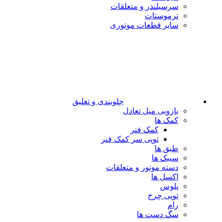
سرسیلندر و متعلقات
ترموستات
سایر قطعات موتوری
جلوبندی و تعلیق
بازویی میل تعادل
کمک ها
کمک فنر
توپی سر کمک فنر
طبق ها
سیبک ها
دسته موتور و متعلقات
اکسل ها
پلوس
توپی چرخ
رام
سگ دست ها