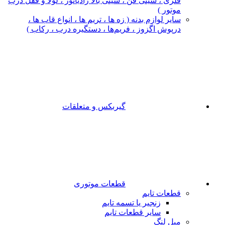
فلزی ، سینی فن ، سینی بالا رادیاتور ، لولا و قفل درب
موتور )
سایر لوازم بدنه ( زه ها ، تریم ها ، انواع قاب ها ،
درپوش اگزوز ، فریم‌ها ، دستگیره درب ، رکاب )
گیربکس و متعلقات
قطعات موتوری
قطعات تایم
زنجیر یا تسمه تایم
سایر قطعات تایم
میل لنگ