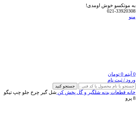
به موتکسو خوش اومدی!
021-33920308
منو
0
آیتم
0
تومان
ورود / ثبت نام
جستجو کنید
خانه
قطعات بدنه
شلگیر و گل‌ پخش‌ کن
شل گیر چرخ جلو چپ تیگو
8 پرو