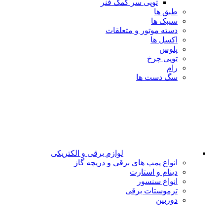
توپی سر کمک فنر
طبق ها
سیبک ها
دسته موتور و متعلقات
اکسل ها
پلوس
توپی چرخ
رام
سگ دست ها
لوازم برقی و الکتریکی
انواع پمپ های برقی و دریچه گاز
دینام و استارت
انواع سنسور
ترموستات برقی
دوربین