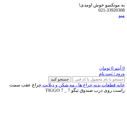
به موتکسو خوش اومدی!
021-33920308
منو
0
آیتم
0
تومان
ورود / ثبت نام
جستجو کنید
خانه
قطعات بدنه
چراغ‌ ها ، مه‌ شکن و دیلایت
چراغ عقب سمت
راست روی درب صندوق تیگو 7 _ TIGGO 7