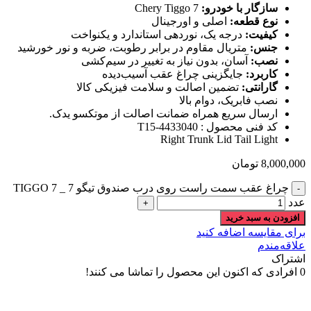
سازگار با خودرو:
Chery Tiggo 7
نوع قطعه:
اصلی و اورجینال
کیفیت:
درجه یک، نوردهی استاندارد و یکنواخت
جنس:
متریال مقاوم در برابر رطوبت، ضربه و نور خورشید
نصب:
آسان، بدون نیاز به تغییر در سیم‌کشی
کاربرد:
جایگزینی چراغ عقب آسیب‌دیده
گارانتی:
تضمین اصالت و سلامت فیزیکی کالا
نصب فابریک، دوام بالا
ارسال سریع همراه ضمانت اصالت از موتکسو یدک.
کد فنی محصول : T15-4433040
Right Trunk Lid Tail Light
8,000,000
تومان
چراغ عقب سمت راست روی درب صندوق تیگو 7 _ TIGGO 7
عدد
افزودن به سبد خرید
برای مقایسه اضافه کنید
علاقه‌مندم
اشتراک
0
افرادی که اکنون این محصول را تماشا می کنند!