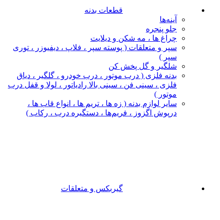
قطعات بدنه
آینه‌ها
جلو پنجره
چراغ‌ ها ، مه‌ شکن و دیلایت
سپر و متعلقات ( پوسته سپر ، فلاپ ، دیفیوزر ، توری
سپر )
شلگیر و گل‌ پخش‌ کن
بدنه فلزی ( درب موتور ، درب خودرو ، گلگیر ، دیاق
فلزی ، سینی فن ، سینی بالا رادیاتور ، لولا و قفل درب
موتور )
سایر لوازم بدنه ( زه ها ، تریم ها ، انواع قاب ها ،
درپوش اگزوز ، فریم‌ها ، دستگیره درب ، رکاب )
گیربکس و متعلقات