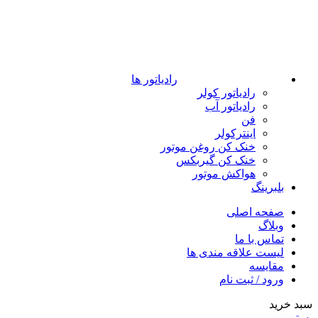
رادیاتور ها
رادیاتور کولر
رادیاتور آب
فن
اینترکولر
خنک کن روغن موتور
خنک کن گیربکس
هواکش موتور
بلبرینگ
صفحه اصلی
وبلاگ
تماس با ما
لیست علاقه مندی ها
مقایسه
ورود / ثبت نام
سبد خرید
بستن