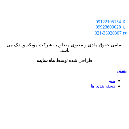
📍 تهران، خیابان ملت، بالاتر از اکباتان، بن بست هنر، ساختمان
بیستون، پلاک 2، واحد 10
📱 09122105154
📱 09923600028
☎️ 021-33920307
تمامی حقوق مادی و معنوی متعلق به شرکت موتکسو یدک می
باشد.
طراحی شده توسط
ماه سایت
بستن
منو
دسته بندی ها