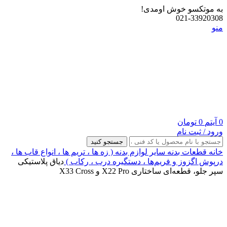
به موتکسو خوش اومدی!
021-33920308
منو
0
آیتم
0
تومان
ورود / ثبت نام
جستجو کنید
خانه
قطعات بدنه
سایر لوازم بدنه ( زه ها ، تریم ها ، انواع قاب ها ،
درپوش اگزوز و فریم‌ها ، دستگیره درب ، رکاب )
دیاق پلاستیکی
سپر جلو، قطعه‌ای ساختاری X22 Pro و X33 Cross