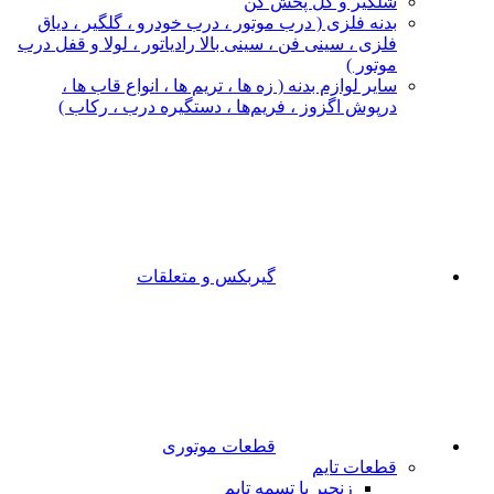
شلگیر و گل‌ پخش‌ کن
بدنه فلزی ( درب موتور ، درب خودرو ، گلگیر ، دیاق
فلزی ، سینی فن ، سینی بالا رادیاتور ، لولا و قفل درب
موتور )
سایر لوازم بدنه ( زه ها ، تریم ها ، انواع قاب ها ،
درپوش اگزوز ، فریم‌ها ، دستگیره درب ، رکاب )
گیربکس و متعلقات
قطعات موتوری
قطعات تایم
زنجیر یا تسمه تایم