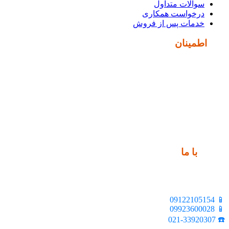
سوالات متداول
درخواست همکاری
خدمات پس از فروش
نماد
اطمینان
ارتباط
با ما
📍 تهران، خیابان ملت، بالاتر از اکباتان، بن بست هنر، ساختمان
بیستون، پلاک 2، واحد 10
📱 09122105154
📱 09923600028
☎️ 021-33920307