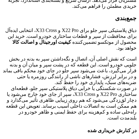
مشتریان قرار می‌دهد. ارسال سریع و بسته‌بندی استاندارد، تجربه
خریدی مطمئن را فراهم می‌کند.
جمع‌بندی
دیاق پلاستیکی سپر جلو برای X22 Pro و X33 Cross، انتخابی ایده‌آل
برای محافظت از سپر و قطعات ساختاری خودرو است. خرید این
محصول از موتکسو تضمین‌کننده
کیفیت اورجینال و اصالت کالا
خواهد بود.
است که نقش اصلی آن، اتصال و نگه‌داشتن سپر به بدنه در بخش
جلویی خودرو است. این قطعه که در پشت سپر و میان آن و بدنه
قرار می‌گیرد، باعث می‌شود سپر جلو در جای خود محکم باقی بماند
و در برابر لرزش، فشارهای ناشی از رانندگی روزمره یا حتی
ضربه‌های سبک، پایداری خود را حفظ کند.
در صورت شکستگی یا خرابی دیاق پلاستیکی سپر جلو، قطعه‌ای
ساختاری X22 Pro و X33 Cross، سپر از جای خود خارج می‌شود یا
دچار لق‌زدگی می‌شود که هم روی زیبایی ظاهری تأثیر می‌گذارد و
هم ممکن است به اتصالات داخلی آسیب برساند. تعویض این قطعه
راه‌حلی ساده و کم‌هزینه برای حفظ ایمنی و ظاهر خودرو در
بلندمدت است.
در کنارش خریداری شده