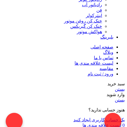
رادیاتور آب
فن
اینترکولر
خنک کن روغن موتور
خنک کن گیربکس
هواکش موتور
بلبرینگ
صفحه اصلی
وبلاگ
تماس با ما
لیست علاقه مندی ها
مقایسه
ورود / ثبت نام
سبد خرید
بستن
وارد شوید
بستن
هنوز حسابی ندارید؟
یک حساب کاربری ایجاد کنید
0
لیست علاقه مندی ها