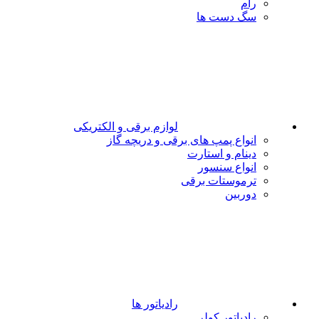
رام
سگ دست ها
لوازم برقی و الکتریکی
انواع پمپ های برقی و دریچه گاز
دینام و استارت
انواع سنسور
ترموستات برقی
دوربین
رادیاتور ها
رادیاتور کولر