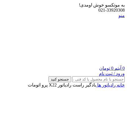
به موتکسو خوش اومدی!
021-33920308
منو
0
آیتم
0
تومان
ورود / ثبت نام
جستجو کنید
خانه
رادیاتور ها
بادگیر راست رادیاتور X22 پرو اتومات