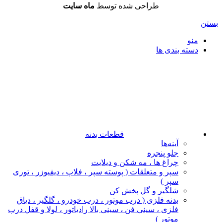
طراحی شده توسط
ماه سایت
بستن
منو
دسته بندی ها
قطعات بدنه
آینه‌ها
جلو پنجره
چراغ‌ ها ، مه‌ شکن و دیلایت
سپر و متعلقات ( پوسته سپر ، فلاپ ، دیفیوزر ، توری
سپر )
شلگیر و گل‌ پخش‌ کن
بدنه فلزی ( درب موتور ، درب خودرو ، گلگیر ، دیاق
فلزی ، سینی فن ، سینی بالا رادیاتور ، لولا و قفل درب
موتور )