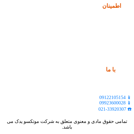
نماد
اطمینان
ارتباط
با ما
📍 تهران، خیابان ملت، بالاتر از اکباتان، بن بست هنر، ساختمان
بیستون، پلاک 2، واحد 10
📱 09122105154
📱 09923600028
☎️ 021-33920307
تمامی حقوق مادی و معنوی متعلق به شرکت موتکسو یدک می
باشد.