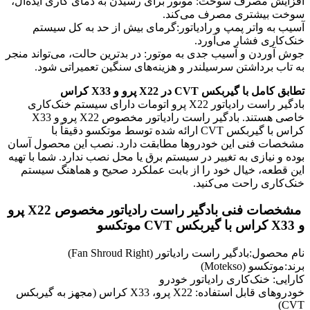
افزایش مصرف سوخت: موتور برای رسیدن به دمای کاری ایده‌آل،
سوخت بیشتری مصرف می‌کند.
آسیب به واتر پمپ و رادیاتور:گرمای بیش از حد به کل سیستم
خنک‌کاری فشار می‌آورد.
جوش آوردن و آسیب جدی به موتور: در بدترین حالت، می‌تواند منجر
به تاب برداشتن سرسیلندر و هزینه‌های سنگین تعمیراتی شود.
تطابق کامل با گیربکس CVT در X22 پرو و X33 کراس
بادگیر راست رادیاتور X22 پرو اتومات دارای سیستم خنک‌کاری
خاصی هستند. بادگیر راست رادیاتور مخصوص X22 پرو و X33
کراس با گیربکس CVT ارائه شده توسط موتکسو دقیقاً با
مشخصات فنی این خودروها مطابقت دارد. نصب این محصول آسان
بوده و نیازی به تغییر در سیستم برق یا محل نصب ندارد. شما با تهیه
این قطعه، خیال خود را از بابت عملکرد صحیح و هماهنگ سیستم
خنک‌کاری راحت می‌کنید.
مشخصات فنی بادگیر راست رادیاتور مخصوص X22 پرو
و X33 کراس با گیربکس CVT موتکسو
نام محصول:بادگیر راست رادیاتور (Fan Shroud Right)
برند:موتکسو (Motekso)
کارایی: خنک‌کاری رادیاتور خودرو
خودروهای قابل استفاده: X22 پرو، X33 کراس (مجهز به گیربکس
CVT)