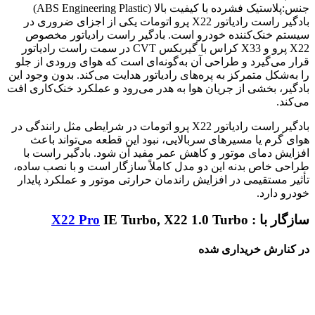
جنس:پلاستیک فشرده با کیفیت بالا (ABS Engineering Plastic)
بادگیر راست رادیاتور X22 پرو اتومات یکی از اجزای ضروری در
سیستم خنک‌کننده خودرو است. بادگیر راست رادیاتور مخصوص
X22 پرو و X33 کراس با گیربکس CVT در سمت راست رادیاتور
قرار می‌گیرد و طراحی آن به‌گونه‌ای است که هوای ورودی از جلو
را به‌شکل متمرکز به پره‌های رادیاتور هدایت می‌کند. بدون وجود این
بادگیر، بخشی از جریان هوا به هدر می‌رود و عملکرد خنک‌کاری افت
می‌کند.
بادگیر راست رادیاتور X22 پرو اتومات در شرایطی مثل رانندگی در
هوای گرم یا مسیرهای سربالایی، نبود این قطعه می‌تواند باعث
افزایش دمای موتور و کاهش عمر مفید آن شود. بادگیر راست با
طراحی خاص بدنه این دو مدل کاملاً سازگار است و با نصب ساده،
تأثیر مستقیمی در افزایش راندمان حرارتی موتور و عملکرد پایدار
خودرو دارد.
سازگار با :
IE Turbo, X22 1.0 Turbo
X22 Pro
در کنارش خریداری شده