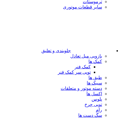
ترموستات
سایر قطعات موتوری
جلوبندی و تعلیق
بازویی میل تعادل
کمک ها
کمک فنر
توپی سر کمک فنر
طبق ها
سیبک ها
دسته موتور و متعلقات
اکسل ها
پلوس
توپی چرخ
رام
سگ دست ها