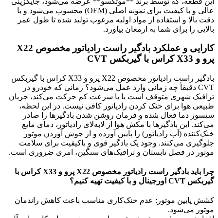
این قطعه، که توسط برند **موتکسو** عرضه می‌شود، جایگزینی
عالی و با کیفیت برای نمونه اصلی (OEM) محسوب می‌شود و با
دقت بالا و استفاده از مواد اولیه مرغوب تولید شده تا طول عمر
بالایی را برای شما به ارمغان بیاورد.
کارایی و عملکرد بادگیر راست رادیاتور مخصوص X22
پرو و X33 کراس با گیربکس CVT
بادگیر راست رادیاتور مخصوص X22 پرو و X33 کراس با گیربکس
CVT دقیقاً چه زمانی وارد عمل می‌شود؟ زمانی که خودرو در
ترافیک شهری متوقف است یا با سرعت کم حرکت می‌کند، جریان
طبیعی هوا برای خنک کردن رادیاتور کافی نیست. در این لحظه،
سنسور دما فعال شده و فرمان روشن شدن بادگیرها را صادر
می‌کند. این بادگیرها با مکش هوا از لابه‌لای رادیاتور، دمای مایع
خنک‌کننده (آب رادیاتور) را پایین آورده و از جوش آوردن موتور
جلوگیری می‌کنند. وجود یک بادگیر قوی و باکیفیت برای سلامت
موتور در فصل تابستان و ترافیک‌های سنگین، امری ضروری است.
چرا باید بادگیر راست رادیاتور مخصوص X22 پرو و X33 کراس با
گیربکس CVT اورجینال و با کیفیت تهیه کنیم؟
کشش پایین موتور: عدم خنک‌کاری مناسب باعث کاهش راندمان
موتور می‌شود.