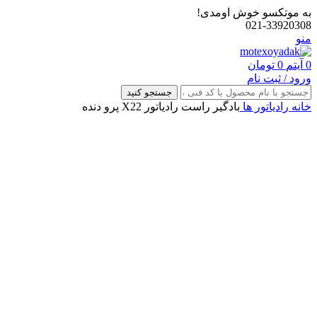
به موتکسو خوش اومدی!
021-33920308
منو
0
آیتم
0
تومان
ورود / ثبت نام
جستجو کنید
خانه
رادیاتور ها
بادگیر راست رادیاتور X22 پرو دنده