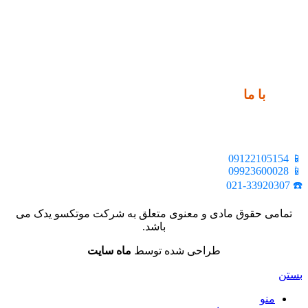
ارتباط
با ما
📍 تهران، خیابان ملت، بالاتر از اکباتان، بن بست هنر، ساختمان
بیستون، پلاک 2، واحد 10
📱 09122105154
📱 09923600028
☎️ 021-33920307
تمامی حقوق مادی و معنوی متعلق به شرکت موتکسو یدک می
باشد.
طراحی شده توسط
ماه سایت
بستن
منو