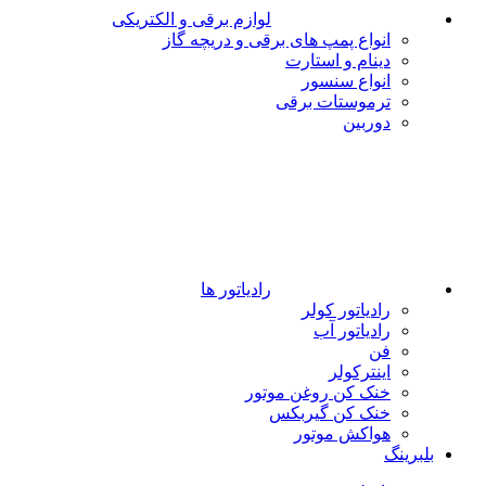
لوازم برقی و الکتریکی
انواع پمپ های برقی و دریچه گاز
دینام و استارت
انواع سنسور
ترموستات برقی
دوربین
رادیاتور ها
رادیاتور کولر
رادیاتور آب
فن
اینترکولر
خنک کن روغن موتور
خنک کن گیربکس
هواکش موتور
بلبرینگ