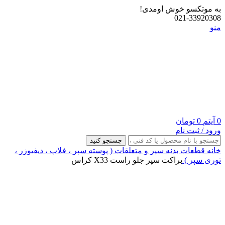
به موتکسو خوش اومدی!
021-33920308
منو
0
آیتم
0
تومان
ورود / ثبت نام
جستجو کنید
خانه
قطعات بدنه
سپر و متعلقات ( پوسته سپر ، فلاپ ، دیفیوزر ،
توری سپر )
براکت سپر جلو راست X33 کراس