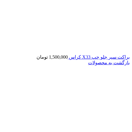
براکت سپر جلو چپ X33 کراس
1,500,000
تومان
بازگشت به محصولات