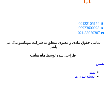
ارتباط
با ما
📍 تهران، خیابان ملت، بالاتر از اکباتان، بن بست هنر، ساختمان
بیستون، پلاک 2، واحد 10
📱 09122105154
📱 09923600028
☎️ 021-33920307
تمامی حقوق مادی و معنوی متعلق به شرکت موتکسو یدک می
باشد.
طراحی شده توسط
ماه سایت
بستن
منو
دسته بندی ها