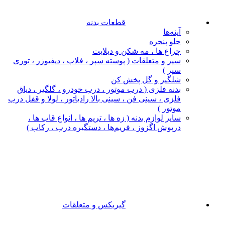
قطعات بدنه
آینه‌ها
جلو پنجره
چراغ‌ ها ، مه‌ شکن و دیلایت
سپر و متعلقات ( پوسته سپر ، فلاپ ، دیفیوزر ، توری
سپر )
شلگیر و گل‌ پخش‌ کن
بدنه فلزی ( درب موتور ، درب خودرو ، گلگیر ، دیاق
فلزی ، سینی فن ، سینی بالا رادیاتور ، لولا و قفل درب
موتور )
سایر لوازم بدنه ( زه ها ، تریم ها ، انواع قاب ها ،
درپوش اگزوز ، فریم‌ها ، دستگیره درب ، رکاب )
گیربکس و متعلقات