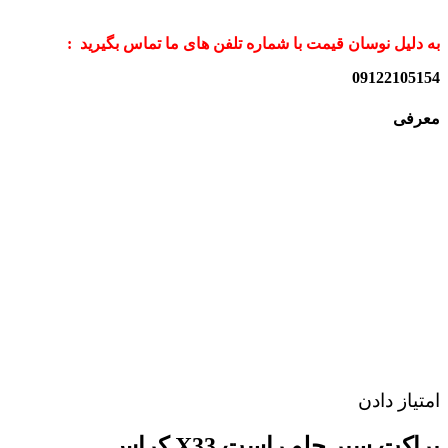
به دلیل نوسان قیمت با شماره تلفن های ما تماس بگیرید :
09122105154
معرفی
امتیاز دادن
براکت سپر جلو راست X33 کراس