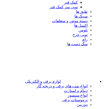
کمک فنر
توپی سر کمک فنر
طبق ها
سیبک ها
دسته موتور و متعلقات
اکسل ها
پلوس
توپی چرخ
رام
سگ دست ها
لوازم برقی و الکتریکی
انواع پمپ های برقی و دریچه گاز
دینام و استارت
انواع سنسور
ترموستات برقی
دوربین