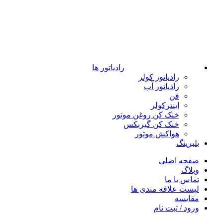
رادیاتور ها
رادیاتور کولر
رادیاتور آب
فن
اینترکولر
خنک کن روغن موتور
خنک کن گیربکس
هواکش موتور
بلبرینگ
صفحه اصلی
وبلاگ
تماس با ما
لیست علاقه مندی ها
مقایسه
ورود / ثبت نام