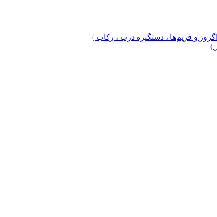
 اگزوز و فریم‌ها ، دستگیره درب ، رکاب )
 )