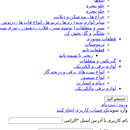
آینه‌ها
جلو پنجره
جلو پنجره
چراغ‌ ها ، مه‌ شکن و دیلایت
سایر لوازم بدنه ( زه ها ، تریم ها ، انواع قاب ها ، درپوش
سپر و متعلقات ( پوسته سپر ، فلاپ ، دیفیوزر ، توری سپر
شلگیر و گل‌ پخش‌ کن
قطعات موتوری
ترموستات
قطعات تایم
زنجیر یا تسمه تایم
گیربکس و متعلقات
لوازم برقی و الکتریکی
انواع پمپ های برقی و دریچه گاز
انواع سنسور
دینام و استارت
لوازم برقی والکتریکی
جستجو کنید
ورود / ثبت نام
وارد شوید
یک حساب کاربری ایجاد کنید
نام کاربری یا آدرس ایمیل
*
الزامی