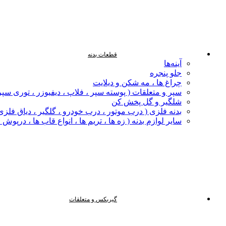
قطعات بدنه
آینه‌ها
جلو پنجره
چراغ‌ ها ، مه‌ شکن و دیلایت
سپر و متعلقات ( پوسته سپر ، فلاپ ، دیفیوزر ، توری سپر
شلگیر و گل‌ پخش‌ کن
بدنه فلزی ( درب موتور ، درب خودرو ، گلگیر ، دیاق فلزی ،
سایر لوازم بدنه ( زه ها ، تریم ها ، انواع قاب ها ، درپوش
گیربکس و متعلقات