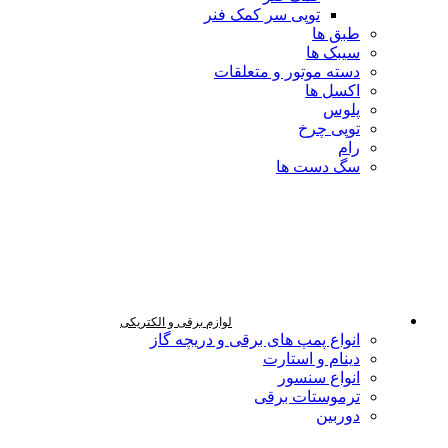
توپی سر کمک فنر
طبق ها
سیبک ها
دسته موتور و متعلقات
اکسل ها
پلوس
توپی چرخ
رام
سگ دست ها
لوازم برقی و الکتریکی
انواع پمپ های برقی و دریچه گاز
دینام و استارت
انواع سنسور
ترموستات برقی
دوربین