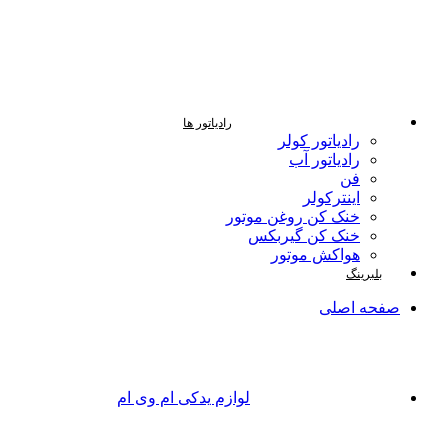
رادیاتور ها
رادیاتور کولر
رادیاتور آب
فن
اینترکولر
خنک کن روغن موتور
خنک کن گیربکس
هواکش موتور
بلبرینگ
صفحه اصلی
لوازم یدکی ام وی ام