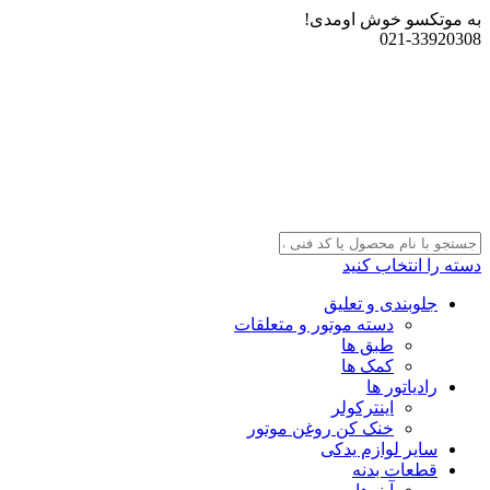
به موتکسو خوش اومدی!
021-33920308
دسته را انتخاب کنید
جلوبندی و تعلیق
دسته موتور و متعلقات
طبق ها
کمک ها
رادیاتور ها
اینترکولر
خنک کن روغن موتور
سایر لوازم یدکی
قطعات بدنه