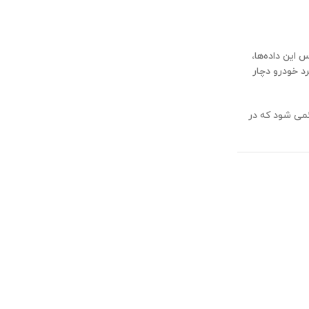
مختلف را جمع‌آوری کرده و به ECU یا همان واحد کنترل الکترونیکی خودرو ارسال کند. ECU بر اساس این داده‌ها،
د خودرو دچار
می شود که در