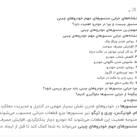
سایر لوازم بدنه ( زه ها ، تریم
ها ، انواع قاب ها ، درپوش
نشانه‌های خرابی سنسورهای مهم خودروهای چینی
اگزوز ، فریم‌ها ، دستگیره درب
، رکاب )
سنسور چیست و چرا در خودرو اهمیت دارد؟
مهم‌ترین سنسورهای خودروهای چینی
نشانه‌های خرابی سنسورهای مهم خودروهای چینی
1. روشن شدن چراغ چک
2. افزایش مصرف سوخت
3. بد کار کردن موتور در حالت درجا
4. کاهش شتاب خودرو
5. خاموش شدن ناگهانی خودرو
6. روشن نشدن خودرو
7. دود غیرعادی از اگزوز
8. ریپ زدن یا مکث در حرکت
9. بالا رفتن دمای موتور
چرا خرابی سنسورها در خودروهای چینی باید سریع بررسی شود؟
چگونه از خرابی سنسورها جلوگیری کنیم؟
جمع‌بندی
سنسورها
در خودروهای مدرن نقش بسیار مهمی در کنترل و مدیریت عملکرد مو
ام، فونیکس، چری و تیگو
نیز سنسورها جزو قطعات حیاتی محسوب می‌شوند و خر
متوجه اهمیت این قطعات می‌شوند که خودرو دچار بدکارکردی، افزایش مصر
سنسورهای مهم خودروهای چینی
می‌تواند به شما کمک کند تا قبل از ایجاد