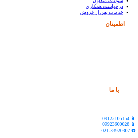
سوالات متداول
درخواست همکاری
خدمات پس از فروش
نماد
اطمینان
ارتباط
با ما
📍 تهران، خیابان ملت، بالاتر از اکباتان، بن بست هنر، ساختمان
بیستون، پلاک 2، واحد 10
📱 09122105154
📱 09923600028
☎️ 021-33920307