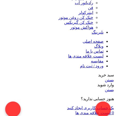
رادیاتور آب
فن
اینترکولر
خنک کن روغن موتور
خنک کن گیربکس
هواکش موتور
بلبرینگ
صفحه اصلی
وبلاگ
تماس با ما
لیست علاقه مندی ها
مقایسه
ورود / ثبت نام
سبد خرید
بستن
وارد شوید
بستن
هنوز حسابی ندارید؟
یک حساب کاربری ایجاد کنید
0
لیست علاقه مندی ها