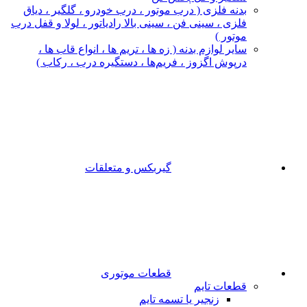
بدنه فلزی ( درب موتور ، درب خودرو ، گلگیر ، دیاق
فلزی ، سینی فن ، سینی بالا رادیاتور ، لولا و قفل درب
موتور )
سایر لوازم بدنه ( زه ها ، تریم ها ، انواع قاب ها ،
درپوش اگزوز ، فریم‌ها ، دستگیره درب ، رکاب )
گیربکس و متعلقات
قطعات موتوری
قطعات تایم
زنجیر یا تسمه تایم