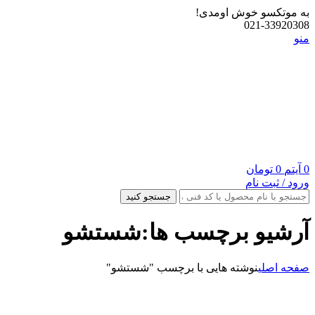
به موتکسو خوش اومدی!
021-33920308
منو
0
آیتم
0
تومان
ورود / ثبت نام
جستجو کنید
آرشیو برچسب ها:شستشو
صفحه اصلی
نوشته هایی با برچسب "شستشو"