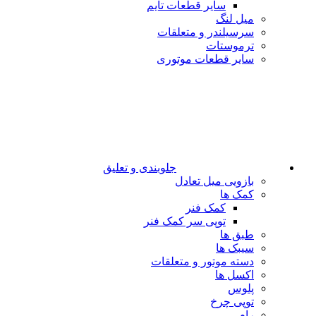
سایر قطعات تایم
میل لنگ
سرسیلندر و متعلقات
ترموستات
سایر قطعات موتوری
جلوبندی و تعلیق
بازویی میل تعادل
کمک ها
کمک فنر
توپی سر کمک فنر
طبق ها
سیبک ها
دسته موتور و متعلقات
اکسل ها
پلوس
توپی چرخ
رام