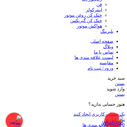
فن
اینترکولر
خنک کن روغن موتور
خنک کن گیربکس
هواکش موتور
بلبرینگ
صفحه اصلی
وبلاگ
تماس با ما
لیست علاقه مندی ها
مقایسه
ورود / ثبت نام
سبد خرید
بستن
وارد شوید
بستن
هنوز حسابی ندارید؟
یک حساب کاربری ایجاد کنید
نوار کناری
0
لیست علاقه مندی ها