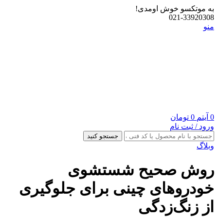
به موتکسو خوش اومدی!
021-33920308
منو
0
آیتم
0
تومان
ورود / ثبت نام
جستجو کنید
وبلاگ
روش صحیح شستشوی
خودروهای چینی برای جلوگیری
از زنگ‌زدگی