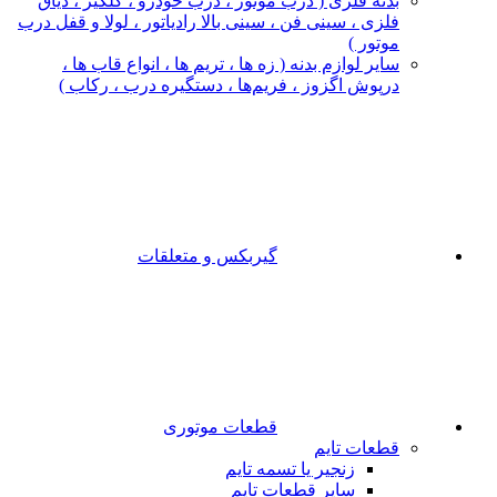
بدنه فلزی ( درب موتور ، درب خودرو ، گلگیر ، دیاق
فلزی ، سینی فن ، سینی بالا رادیاتور ، لولا و قفل درب
موتور )
سایر لوازم بدنه ( زه ها ، تریم ها ، انواع قاب ها ،
درپوش اگزوز ، فریم‌ها ، دستگیره درب ، رکاب )
گیربکس و متعلقات
قطعات موتوری
قطعات تایم
زنجیر یا تسمه تایم
سایر قطعات تایم