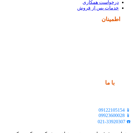
درخواست همکاری
خدمات پس از فروش
نماد
اطمینان
ارتباط
با ما
📍 تهران، خیابان ملت، بالاتر از اکباتان، بن بست هنر، ساختمان
بیستون، پلاک 2، واحد 10
📱 09122105154
📱 09923600028
☎️ 021-33920307