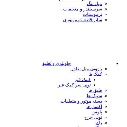
میل لنگ
سرسیلندر و متعلقات
ترموستات
سایر قطعات موتوری
جلوبندی و تعلیق
بازویی میل تعادل
کمک ها
کمک فنر
توپی سر کمک فنر
طبق ها
سیبک ها
دسته موتور و متعلقات
اکسل ها
پلوس
توپی چرخ
رام