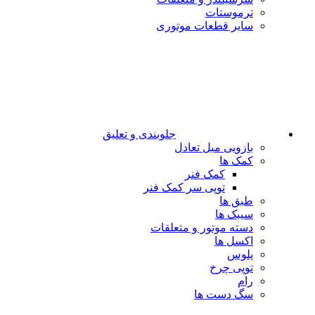
ترموستات
سایر قطعات موتوری
جلوبندی و تعلیق
بازویی میل تعادل
کمک ها
کمک فنر
توپی سر کمک فنر
طبق ها
سیبک ها
دسته موتور و متعلقات
اکسل ها
پلوس
توپی چرخ
رام
سگ دست ها