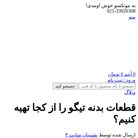
به موتکسو خوش اومدی!
021-33920308
منو
0
آیتم
0
تومان
ورود / ثبت نام
جستجو کنید
وبلاگ
قطعات بدنه تیگو را از کجا تهیه
کنیم؟
ارسال شده توسط
پشتیبان سایت ۳