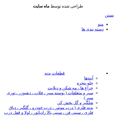
طراحی شده توسط
ماه سایت
بستن
منو
دسته بندی ها
قطعات بدنه
آینه‌ها
جلو پنجره
چراغ‌ ها ، مه‌ شکن و دیلایت
سپر و متعلقات ( پوسته سپر ، فلاپ ، دیفیوزر ، توری
سپر )
شلگیر و گل‌ پخش‌ کن
بدنه فلزی ( درب موتور ، درب خودرو ، گلگیر ، دیاق
فلزی ، سینی فن ، سینی بالا رادیاتور ، لولا و قفل درب