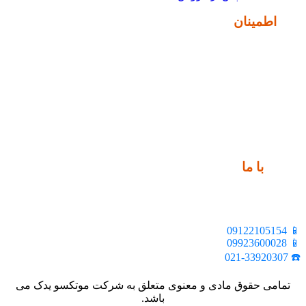
نماد
اطمینان
ارتباط
با ما
📍 تهران، خیابان ملت، بالاتر از اکباتان، بن بست هنر، ساختمان
بیستون، پلاک 2، واحد 10
📱 09122105154
📱 09923600028
☎️ 021-33920307
تمامی حقوق مادی و معنوی متعلق به شرکت موتکسو یدک می
باشد.