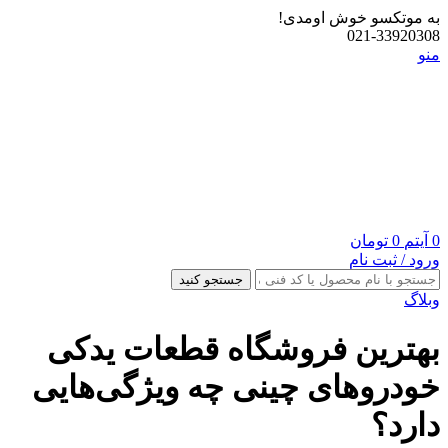
به موتکسو خوش اومدی!
021-33920308
منو
0
آیتم
0
تومان
ورود / ثبت نام
جستجو کنید
وبلاگ
بهترین فروشگاه قطعات یدکی
خودروهای چینی چه ویژگی‌هایی
دارد؟