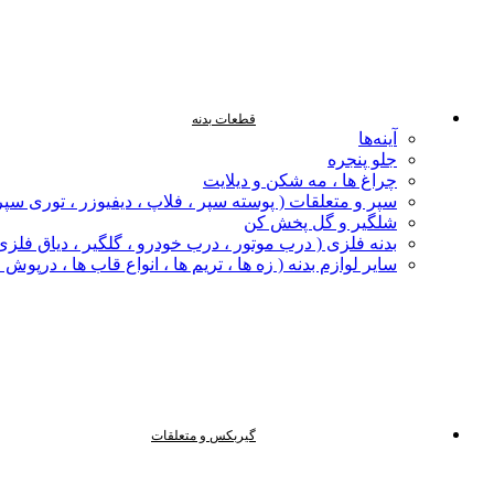
قطعات بدنه
آینه‌ها
جلو پنجره
چراغ‌ ها ، مه‌ شکن و دیلایت
سپر و متعلقات ( پوسته سپر ، فلاپ ، دیفیوزر ، توری سپر
شلگیر و گل‌ پخش‌ کن
بدنه فلزی ( درب موتور ، درب خودرو ، گلگیر ، دیاق فلزی ،
سایر لوازم بدنه ( زه ها ، تریم ها ، انواع قاب ها ، درپوش
گیربکس و متعلقات