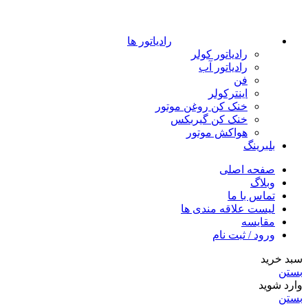
رادیاتور ها
رادیاتور کولر
رادیاتور آب
فن
اینترکولر
خنک کن روغن موتور
خنک کن گیربکس
هواکش موتور
بلبرینگ
صفحه اصلی
وبلاگ
تماس با ما
لیست علاقه مندی ها
مقایسه
ورود / ثبت نام
سبد خرید
بستن
وارد شوید
بستن