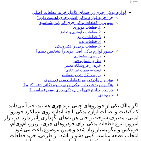
لوازم یدکی چری؛ راهنمای کامل خرید قطعات اصلی
چرا خرید لوازم یدکی اصلی چری اهمیت دارد؟
مهم‌ترین قطعات یدکی چری که باید بشناسید
1. قطعات موتوری
2. قطعات جلوبندی و تعلیق
3. قطعات ترمز
4. قطعات بدنه
5. قطعات برقی و الکترونیکی
چطور لوازم یدکی اصل چری را تشخیص دهیم؟
بررسی بسته‌بندی
تطابق شماره فنی
خرید از فروشگاه معتبر
توجه به قیمت غیرعادی
بررسی گارانتی و ضمانت
بهترین زمان تعویض قطعات مصرفی چری
هنگام خرید قطعات یدکی چری به چه نکاتی دقت کنیم؟
چرا خرید اینترنتی لوازم یدکی چری به‌صرفه است؟
جمع‌بندی
اگر مالک یکی از خودروهای چینی برند
چری
هستید، حتماً می‌دانید
که کیفیت و اصالت لوازم یدکی تا چه اندازه روی عملکرد خودرو،
ایمنی، مصرف سوخت و حتی هزینه‌های نگهداری تأثیر دارد. در بازار
امروز، تنوع قطعات یدکی برای خودروهای چری، آریزو، ام‌وی‌ام،
فونیکس و تیگو بسیار زیاد شده و همین موضوع باعث می‌شود
انتخاب قطعه مناسب کمی دشوار باشد. از طرفی، خرید قطعات