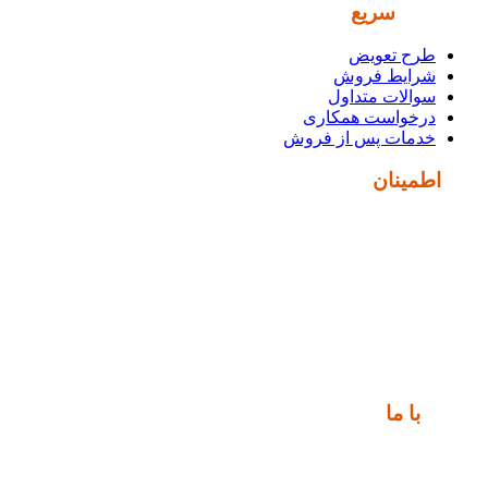
دسترسی
سریع
طرح تعویض
شرایط فروش
سوالات متداول
درخواست همکاری
خدمات پس از فروش
نماد
اطمینان
ارتباط
با ما
📍 تهران، خیابان ملت، بالاتر از اکباتان، بن بست هنر، ساختمان
بیستون، پلاک 2، واحد 10