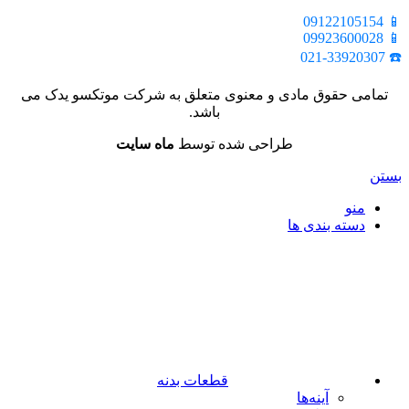
📱 09122105154
📱 09923600028
☎️ 021-33920307
تمامی حقوق مادی و معنوی متعلق به شرکت موتکسو یدک می
باشد.
طراحی شده توسط
ماه سایت
بستن
منو
دسته بندی ها
قطعات بدنه
آینه‌ها