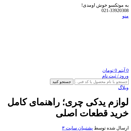
به موتکسو خوش اومدی!
021-33920308
منو
0
آیتم
0
تومان
ورود / ثبت نام
جستجو کنید
وبلاگ
لوازم یدکی چری؛ راهنمای کامل
خرید قطعات اصلی
ارسال شده توسط
پشتیبان سایت ۳