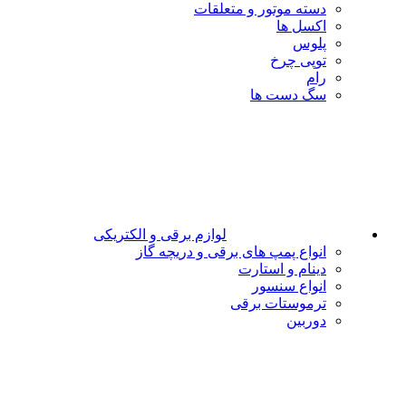
دسته موتور و متعلقات
اکسل ها
پلوس
توپی چرخ
رام
سگ دست ها
لوازم برقی و الکتریکی
انواع پمپ های برقی و دریچه گاز
دینام و استارت
انواع سنسور
ترموستات برقی
دوربین