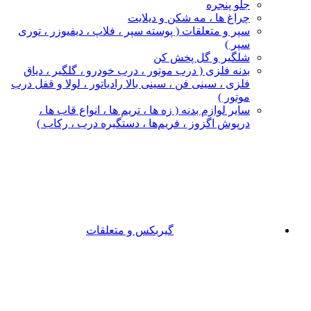
جلو پنجره
چراغ‌ ها ، مه‌ شکن و دیلایت
سپر و متعلقات ( پوسته سپر ، فلاپ ، دیفیوزر ، توری
سپر )
شلگیر و گل‌ پخش‌ کن
بدنه فلزی ( درب موتور ، درب خودرو ، گلگیر ، دیاق
فلزی ، سینی فن ، سینی بالا رادیاتور ، لولا و قفل درب
موتور )
سایر لوازم بدنه ( زه ها ، تریم ها ، انواع قاب ها ،
درپوش اگزوز ، فریم‌ها ، دستگیره درب ، رکاب )
گیربکس و متعلقات