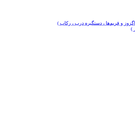
 اگزوز و فریم‌ها ، دستگیره درب ، رکاب )
 )