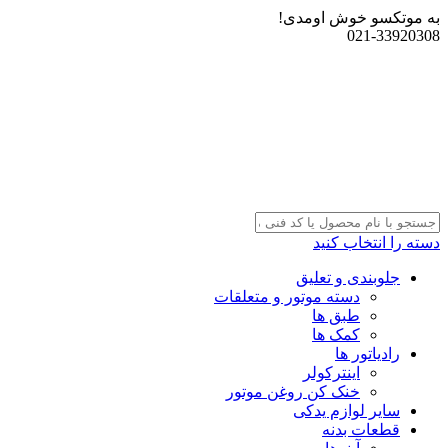
به موتکسو خوش اومدی!
021-33920308
دسته را انتخاب کنید
جلوبندی و تعلیق
دسته موتور و متعلقات
طبق ها
کمک ها
رادیاتور ها
اینترکولر
خنک کن روغن موتور
سایر لوازم یدکی
قطعات بدنه