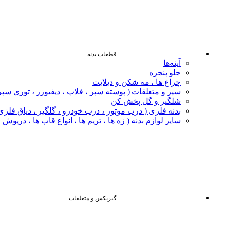
قطعات بدنه
آینه‌ها
جلو پنجره
چراغ‌ ها ، مه‌ شکن و دیلایت
سپر و متعلقات ( پوسته سپر ، فلاپ ، دیفیوزر ، توری سپر
شلگیر و گل‌ پخش‌ کن
بدنه فلزی ( درب موتور ، درب خودرو ، گلگیر ، دیاق فلزی ،
سایر لوازم بدنه ( زه ها ، تریم ها ، انواع قاب ها ، درپوش
گیربکس و متعلقات