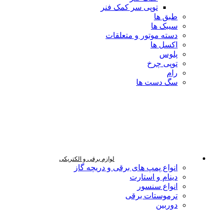
توپی سر کمک فنر
طبق ها
سیبک ها
دسته موتور و متعلقات
اکسل ها
پلوس
توپی چرخ
رام
سگ دست ها
لوازم برقی و الکتریکی
انواع پمپ های برقی و دریچه گاز
دینام و استارت
انواع سنسور
ترموستات برقی
دوربین