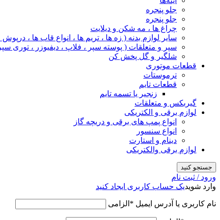
آینه‌ها
جلو پنجره
جلو پنجره
چراغ‌ ها ، مه‌ شکن و دیلایت
سایر لوازم بدنه ( زه ها ، تریم ها ، انواع قاب ها ، درپوش
سپر و متعلقات ( پوسته سپر ، فلاپ ، دیفیوزر ، توری سپر
شلگیر و گل‌ پخش‌ کن
قطعات موتوری
ترموستات
قطعات تایم
زنجیر یا تسمه تایم
گیربکس و متعلقات
لوازم برقی و الکتریکی
انواع پمپ های برقی و دریچه گاز
انواع سنسور
دینام و استارت
لوازم برقی والکتریکی
جستجو کنید
ورود / ثبت نام
وارد شوید
یک حساب کاربری ایجاد کنید
نام کاربری یا آدرس ایمیل
*
الزامی