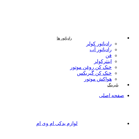
رادیاتور ها
رادیاتور کولر
رادیاتور آب
فن
اینترکولر
خنک کن روغن موتور
خنک کن گیربکس
هواکش موتور
بلبرینگ
صفحه اصلی
لوازم یدکی ام وی ام