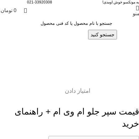
به موتکسو خوش اومدی!
021-33920308
0
تومان
نو
جستجو کنید
وبلاگ
قیمت سپر جلو ام وی ام | خرید سپر MVM
اصل
پشتیبان سایت ۳
روشن اردیبهشت 21, 1405
0
امتیاز دادن
قیمت سپر جلو ام وی ام + راهنمای
خرید