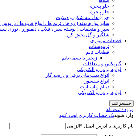
آینه‌ها
جلو پنجره
جلو پنجره
چراغ‌ ها ، مه‌ شکن و دیلایت
سایر لوازم بدنه ( زه ها ، تریم ها ، انواع قاب ها ، درپوش
سپر و متعلقات ( پوسته سپر ، فلاپ ، دیفیوزر ، توری سپر
شلگیر و گل‌ پخش‌ کن
قطعات موتوری
ترموستات
قطعات تایم
زنجیر یا تسمه تایم
گیربکس و متعلقات
لوازم برقی و الکتریکی
انواع پمپ های برقی و دریچه گاز
انواع سنسور
دینام و استارت
لوازم برقی والکتریکی
جستجو کنید
ورود / ثبت نام
وارد شوید
یک حساب کاربری ایجاد کنید
نام کاربری یا آدرس ایمیل
*
الزامی