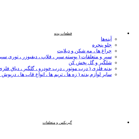
قطعات بدنه
آینه‌ها
جلو پنجره
چراغ‌ ها ، مه‌ شکن و دیلایت
سپر و متعلقات ( پوسته سپر ، فلاپ ، دیفیوزر ، توری سپر
شلگیر و گل‌ پخش‌ کن
بدنه فلزی ( درب موتور ، درب خودرو ، گلگیر ، دیاق فلزی ،
سایر لوازم بدنه ( زه ها ، تریم ها ، انواع قاب ها ، درپوش
گیربکس و متعلقات