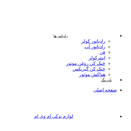
رادیاتور ها
رادیاتور کولر
رادیاتور آب
فن
اینترکولر
خنک کن روغن موتور
خنک کن گیربکس
هواکش موتور
بلبرینگ
صفحه اصلی
لوازم یدکی ام وی ام