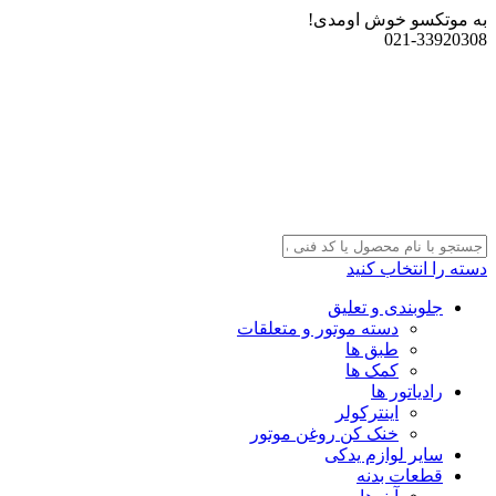
به موتکسو خوش اومدی!
021-33920308
دسته را انتخاب کنید
جلوبندی و تعلیق
دسته موتور و متعلقات
طبق ها
کمک ها
رادیاتور ها
اینترکولر
خنک کن روغن موتور
سایر لوازم یدکی
قطعات بدنه