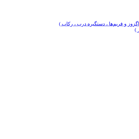
 اگزوز و فریم‌ها ، دستگیره درب ، رکاب )
 )