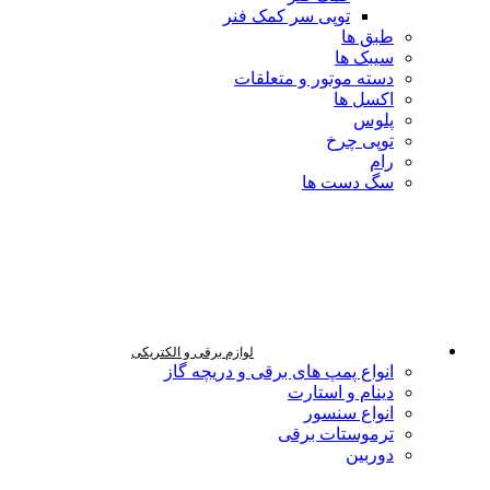
توپی سر کمک فنر
طبق ها
سیبک ها
دسته موتور و متعلقات
اکسل ها
پلوس
توپی چرخ
رام
سگ دست ها
لوازم برقی و الکتریکی
انواع پمپ های برقی و دریچه گاز
دینام و استارت
انواع سنسور
ترموستات برقی
دوربین