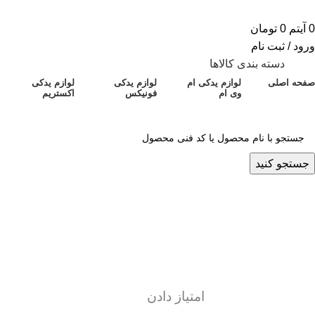
0
آیتم
0
تومان
ورود / ثبت نام
دسته بندی کالاها
صفحه اصلی
لوازم یدکی ام
لوازم یدکی
لوازم یدکی
وی ام
فونیکس
اکستریم
جستجو کنید
وبلاگ
علائم خرابی سنسور در فونیکس FX
ارسال شده توسط
پشتیبان سایت ۳
روشن اردیبهشت 27, 1405
0
نظرات
امتیاز دادن