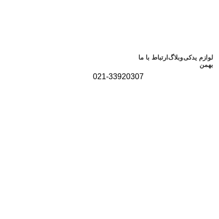
لوازم یدکی
وبلاگ
ارتباط با ما
بهمن
021-33920307