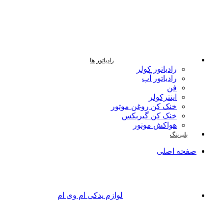
رادیاتور ها
رادیاتور کولر
رادیاتور آب
فن
اینترکولر
خنک کن روغن موتور
خنک کن گیربکس
هواکش موتور
بلبرینگ
صفحه اصلی
لوازم یدکی ام وی ام