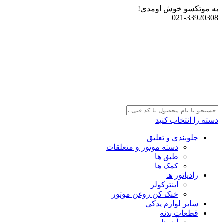
به موتکسو خوش اومدی!
021-33920308
دسته را انتخاب کنید
جلوبندی و تعلیق
دسته موتور و متعلقات
طبق ها
کمک ها
رادیاتور ها
اینترکولر
خنک کن روغن موتور
سایر لوازم یدکی
قطعات بدنه