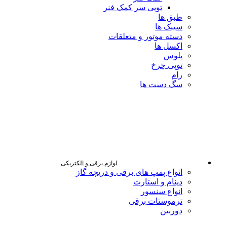
توپی سر کمک فنر
طبق ها
سیبک ها
دسته موتور و متعلقات
اکسل ها
پلوس
توپی چرخ
رام
سگ دست ها
لوازم برقی و الکتریکی
انواع پمپ های برقی و دریچه گاز
دینام و استارت
انواع سنسور
ترموستات برقی
دوربین