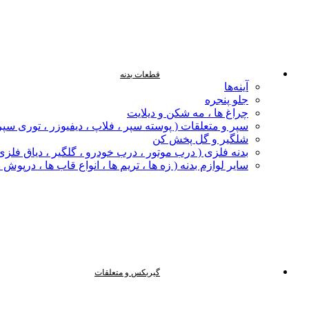
قطعات بدنه
آینه‌ها
جلو پنجره
چراغ‌ ها ، مه‌ شکن و دیلایت
سپر و متعلقات ( پوسته سپر ، فلاپ ، دیفیوزر ، توری سپر
شلگیر و گل‌ پخش‌ کن
بدنه فلزی ( درب موتور ، درب خودرو ، گلگیر ، دیاق فلزی ،
سایر لوازم بدنه ( زه ها ، تریم ها ، انواع قاب ها ، درپوش
گیربکس و متعلقات