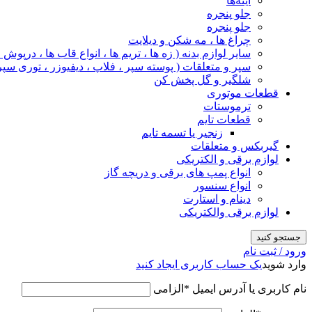
آینه‌ها
جلو پنجره
جلو پنجره
چراغ‌ ها ، مه‌ شکن و دیلایت
سایر لوازم بدنه ( زه ها ، تریم ها ، انواع قاب ها ، درپوش
سپر و متعلقات ( پوسته سپر ، فلاپ ، دیفیوزر ، توری سپر
شلگیر و گل‌ پخش‌ کن
قطعات موتوری
ترموستات
قطعات تایم
زنجیر یا تسمه تایم
گیربکس و متعلقات
لوازم برقی و الکتریکی
انواع پمپ های برقی و دریچه گاز
انواع سنسور
دینام و استارت
لوازم برقی والکتریکی
جستجو کنید
ورود / ثبت نام
وارد شوید
یک حساب کاربری ایجاد کنید
نام کاربری یا آدرس ایمیل
*
الزامی