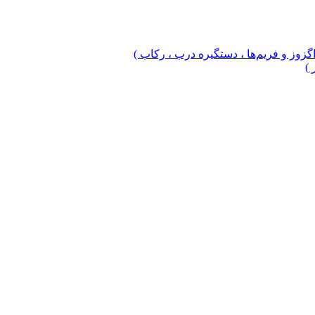
 اگزوز و فریم‌ها ، دستگیره درب ، رکاب )
 )