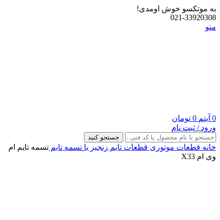
به موتکسو خوش اومدی!
021-33920308
منو
0
آیتم
0
تومان
ورود / ثبت نام
جستجو کنید
خانه
قطعات موتوری
قطعات تایم
زنجیر یا تسمه تایم
تسمه تایم ام
وی ام X33