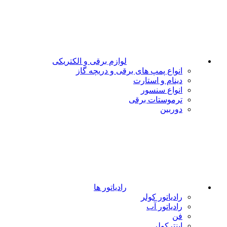
لوازم برقی و الکتریکی
انواع پمپ های برقی و دریچه گاز
دینام و استارت
انواع سنسور
ترموستات برقی
دوربین
رادیاتور ها
رادیاتور کولر
رادیاتور آب
فن
اینترکولر