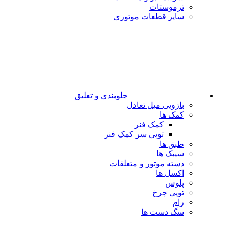
ترموستات
سایر قطعات موتوری
جلوبندی و تعلیق
بازویی میل تعادل
کمک ها
کمک فنر
توپی سر کمک فنر
طبق ها
سیبک ها
دسته موتور و متعلقات
اکسل ها
پلوس
توپی چرخ
رام
سگ دست ها