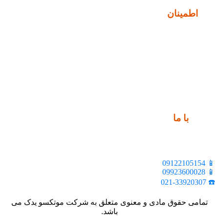
نماد
اطمینان
ارتباط
با ما
📍 تهران، خیابان ملت، بالاتر از اکباتان، بن بست هنر، ساختمان
بیستون، پلاک 2، واحد 10
📱 09122105154
📱 09923600028
☎️ 021-33920307
تمامی حقوق مادی و معنوی متعلق به شرکت موتکسو یدک می
باشد.