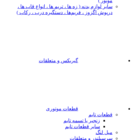
موتور )
سایر لوازم بدنه ( زه ها ، تریم ها ، انواع قاب ها ،
درپوش اگزوز ، فریم‌ها ، دستگیره درب ، رکاب )
گیربکس و متعلقات
قطعات موتوری
قطعات تایم
زنجیر یا تسمه تایم
سایر قطعات تایم
میل لنگ
سرسیلندر و متعلقات