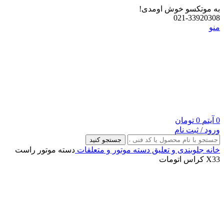
به موتکسو خوش اومدی!
021-33920308
منو
0
آیتم
0
تومان
ورود / ثبت نام
جستجو کنید
خانه
جلوبندی و تعلیق
دسته موتور و متعلقات
دسته موتور راست
X33 کراس اتومات