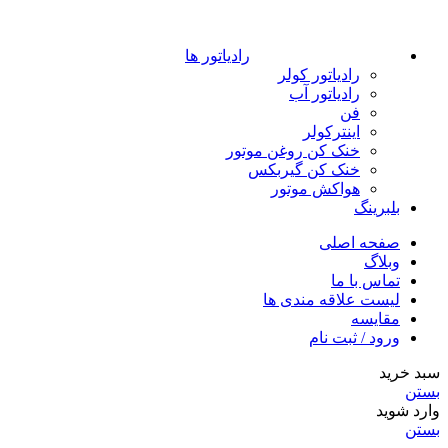
رادیاتور ها
رادیاتور کولر
رادیاتور آب
فن
اینترکولر
خنک کن روغن موتور
خنک کن گیربکس
هواکش موتور
بلبرینگ
صفحه اصلی
وبلاگ
تماس با ما
لیست علاقه مندی ها
مقایسه
ورود / ثبت نام
سبد خرید
بستن
وارد شوید
بستن