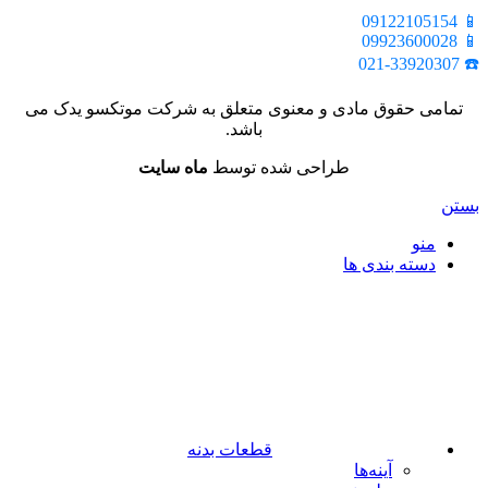
📱 09122105154
📱 09923600028
☎️ 021-33920307
تمامی حقوق مادی و معنوی متعلق به شرکت موتکسو یدک می
باشد.
طراحی شده توسط
ماه سایت
بستن
منو
دسته بندی ها
قطعات بدنه
آینه‌ها