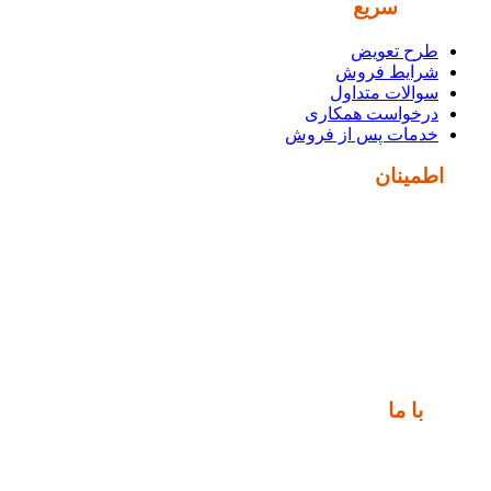
دسترسی
سریع
طرح تعویض
شرایط فروش
سوالات متداول
درخواست همکاری
خدمات پس از فروش
نماد
اطمینان
ارتباط
با ما
📍 تهران، خیابان ملت، بالاتر از اکباتان، بن بست هنر، ساختمان
بیستون، پلاک 2، واحد 10