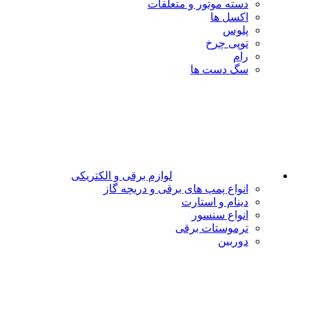
دسته موتور و متعلقات
اکسل ها
پلوس
توپی چرخ
رام
سگ دست ها
لوازم برقی و الکتریکی
انواع پمپ های برقی و دریچه گاز
دینام و استارت
انواع سنسور
ترموستات برقی
دوربین