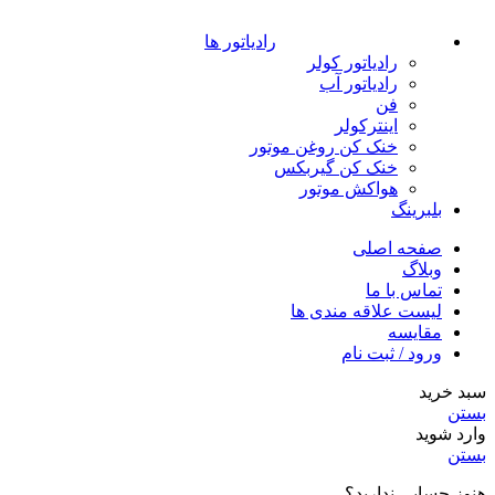
رادیاتور ها
رادیاتور کولر
رادیاتور آب
فن
اینترکولر
خنک کن روغن موتور
خنک کن گیربکس
هواکش موتور
بلبرینگ
صفحه اصلی
وبلاگ
تماس با ما
لیست علاقه مندی ها
مقایسه
ورود / ثبت نام
سبد خرید
بستن
وارد شوید
بستن
هنوز حسابی ندارید؟