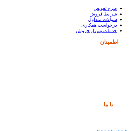
طرح تعویض
شرایط فروش
سوالات متداول
درخواست همکاری
خدمات پس از فروش
نماد
اطمینان
ارتباط
با ما
📍 تهران، خیابان ملت، بالاتر از اکباتان، بن بست هنر، ساختمان
بیستون، پلاک 2، واحد 10