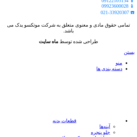
📱 09122105154
📱 09923600028
☎️ 021-33920307
تمامی حقوق مادی و معنوی متعلق به شرکت موتکسو یدک می
باشد.
طراحی شده توسط
ماه سایت
بستن
منو
دسته بندی ها
قطعات بدنه
آینه‌ها
جلو پنجره