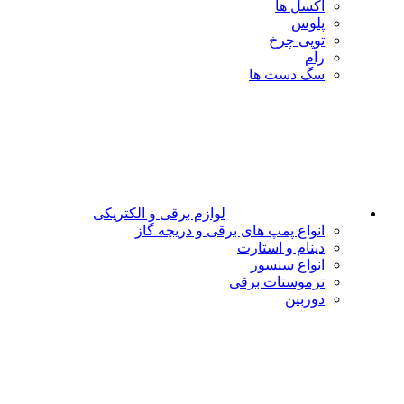
اکسل ها
پلوس
توپی چرخ
رام
سگ دست ها
لوازم برقی و الکتریکی
انواع پمپ های برقی و دریچه گاز
دینام و استارت
انواع سنسور
ترموستات برقی
دوربین