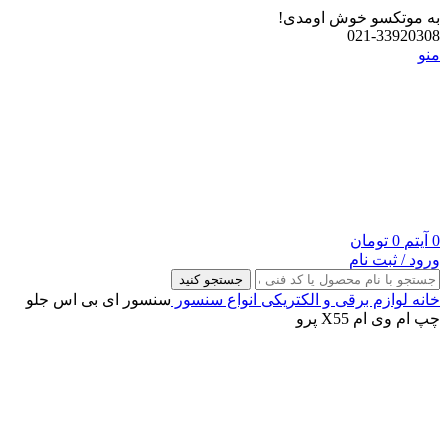
به موتکسو خوش اومدی!
021-33920308
منو
0
آیتم
0
تومان
ورود / ثبت نام
جستجو کنید
خانه
لوازم برقی و الکتریکی
انواع سنسور
سنسور ای بی اس جلو
چپ ام وی ام X55 پرو