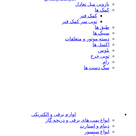
بازویی میل تعادل
کمک ها
کمک فنر
توپی سر کمک فنر
طبق ها
سیبک ها
دسته موتور و متعلقات
اکسل ها
پلوس
توپی چرخ
رام
سگ دست ها
لوازم برقی و الکتریکی
انواع پمپ های برقی و دریچه گاز
دینام و استارت
انواع سنسور