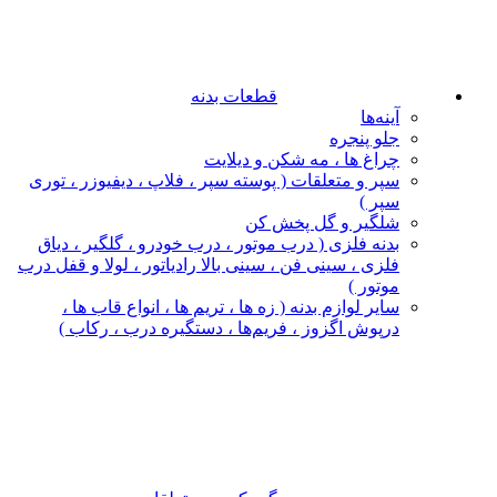
قطعات بدنه
آینه‌ها
جلو پنجره
چراغ‌ ها ، مه‌ شکن و دیلایت
سپر و متعلقات ( پوسته سپر ، فلاپ ، دیفیوزر ، توری
سپر )
شلگیر و گل‌ پخش‌ کن
بدنه فلزی ( درب موتور ، درب خودرو ، گلگیر ، دیاق
فلزی ، سینی فن ، سینی بالا رادیاتور ، لولا و قفل درب
موتور )
سایر لوازم بدنه ( زه ها ، تریم ها ، انواع قاب ها ،
درپوش اگزوز ، فریم‌ها ، دستگیره درب ، رکاب )