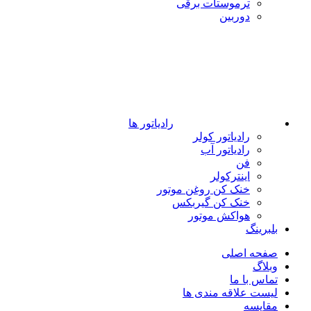
ترموستات برقی
دوربین
رادیاتور ها
رادیاتور کولر
رادیاتور آب
فن
اینترکولر
خنک کن روغن موتور
خنک کن گیربکس
هواکش موتور
بلبرینگ
صفحه اصلی
وبلاگ
تماس با ما
لیست علاقه مندی ها
مقایسه