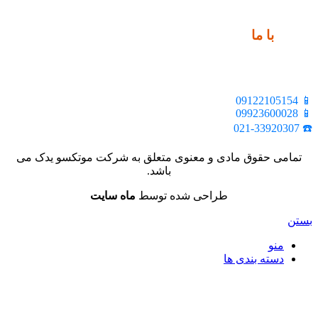
ارتباط
با ما
📍 تهران، خیابان ملت، بالاتر از اکباتان، بن بست هنر، ساختمان
بیستون، پلاک 2، واحد 10
📱 09122105154
📱 09923600028
☎️ 021-33920307
تمامی حقوق مادی و معنوی متعلق به شرکت موتکسو یدک می
باشد.
طراحی شده توسط
ماه سایت
بستن
منو
دسته بندی ها