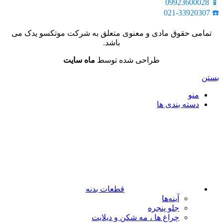
📱 09923600028
☎️ 021-33920307
تمامی حقوق مادی و معنوی متعلق به شرکت موتکسو یدک می
باشد.
طراحی شده توسط
ماه سایت
بستن
منو
دسته بندی ها
قطعات بدنه
آینه‌ها
جلو پنجره
چراغ‌ ها ، مه‌ شکن و دیلایت