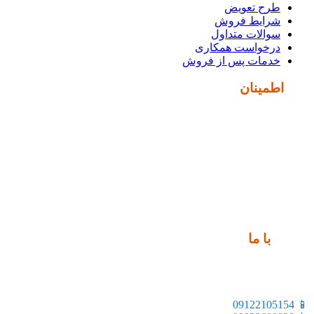
طرح تعویض
شرایط فروش
سوالات متداول
درخواست همکاری
خدمات پس از فروش
نماد
اطمینان
ارتباط
با ما
📍 تهران، خیابان ملت، بالاتر از اکباتان، بن بست هنر، ساختمان
بیستون، پلاک 2، واحد 10
📱 09122105154