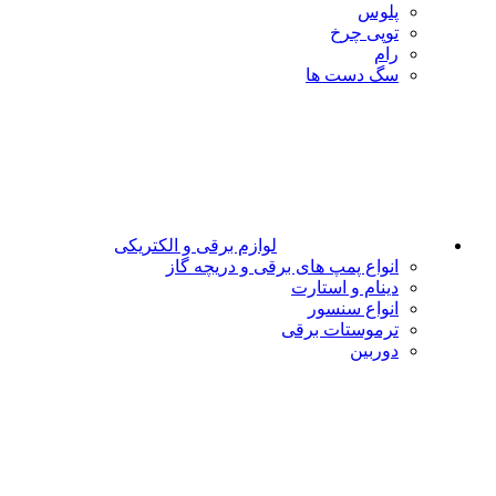
پلوس
توپی چرخ
رام
سگ دست ها
لوازم برقی و الکتریکی
انواع پمپ های برقی و دریچه گاز
دینام و استارت
انواع سنسور
ترموستات برقی
دوربین