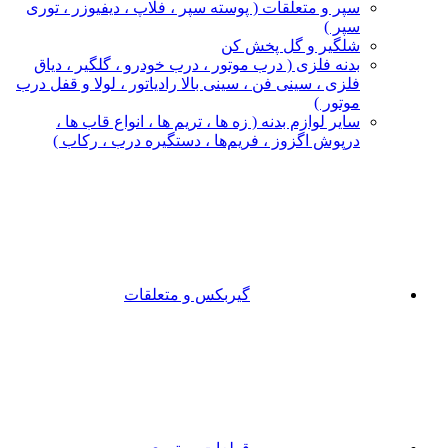
سپر و متعلقات ( پوسته سپر ، فلاپ ، دیفیوزر ، توری
سپر )
شلگیر و گل‌ پخش‌ کن
بدنه فلزی ( درب موتور ، درب خودرو ، گلگیر ، دیاق
فلزی ، سینی فن ، سینی بالا رادیاتور ، لولا و قفل درب
موتور )
سایر لوازم بدنه ( زه ها ، تریم ها ، انواع قاب ها ،
درپوش اگزوز ، فریم‌ها ، دستگیره درب ، رکاب )
گیربکس و متعلقات