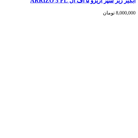
آبگیر زیر سپر آریزو ۵ اف ال ARRIZO 5 FL
8,000,000
تومان