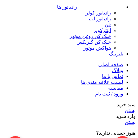
رادیاتور ها
رادیاتور کولر
رادیاتور آب
فن
اینترکولر
خنک کن روغن موتور
خنک کن گیربکس
هواکش موتور
بلبرینگ
صفحه اصلی
وبلاگ
تماس با ما
لیست علاقه مندی ها
مقایسه
ورود / ثبت نام
سبد خرید
بستن
وارد شوید
بستن
هنوز حسابی ندارید؟