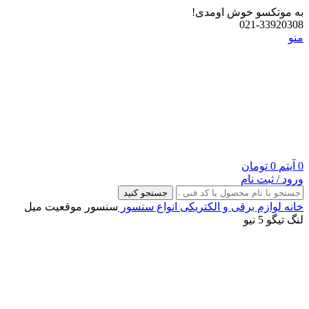
به موتکسو خوش اومدی!
021-33920308
منو
0
آیتم
0
تومان
ورود / ثبت نام
جستجو کنید
خانه
لوازم برقی و الکتریکی
انواع سنسور
سنسور موقعیت میل
لنگ تیگو 5 نیو