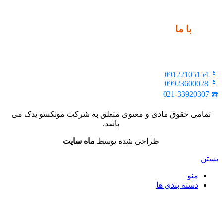
ارتباط
با ما
📍 تهران، خیابان ملت، بالاتر از اکباتان، بن بست هنر، ساختمان
بیستون، پلاک 2، واحد 10
📱 09122105154
📱 09923600028
☎️ 021-33920307
تمامی حقوق مادی و معنوی متعلق به شرکت موتکسو یدک می
باشد.
طراحی شده توسط
ماه سایت
بستن
منو
دسته بندی ها