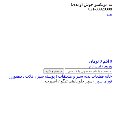
به موتکسو خوش اومدی!
021-33920308
منو
0
آیتم
0
تومان
ورود / ثبت نام
جستجو کنید
خانه
قطعات بدنه
سپر و متعلقات ( پوسته سپر ، فلاپ ، دیفیوزر ،
توری سپر )
سپر جلو پایینی تیگو 7 اسپرت