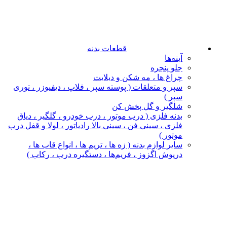
قطعات بدنه
آینه‌ها
جلو پنجره
چراغ‌ ها ، مه‌ شکن و دیلایت
سپر و متعلقات ( پوسته سپر ، فلاپ ، دیفیوزر ، توری
سپر )
شلگیر و گل‌ پخش‌ کن
بدنه فلزی ( درب موتور ، درب خودرو ، گلگیر ، دیاق
فلزی ، سینی فن ، سینی بالا رادیاتور ، لولا و قفل درب
موتور )
سایر لوازم بدنه ( زه ها ، تریم ها ، انواع قاب ها ،
درپوش اگزوز ، فریم‌ها ، دستگیره درب ، رکاب )