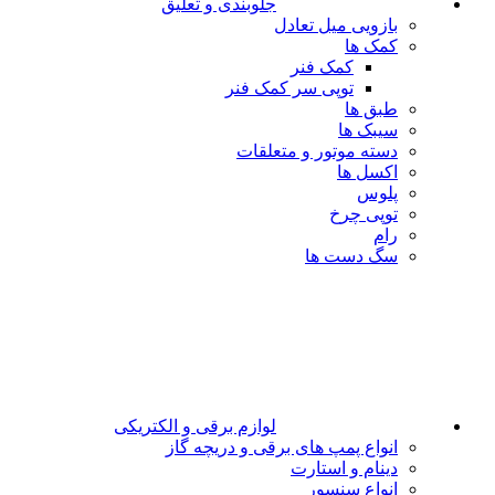
جلوبندی و تعلیق
بازویی میل تعادل
کمک ها
کمک فنر
توپی سر کمک فنر
طبق ها
سیبک ها
دسته موتور و متعلقات
اکسل ها
پلوس
توپی چرخ
رام
سگ دست ها
لوازم برقی و الکتریکی
انواع پمپ های برقی و دریچه گاز
دینام و استارت
انواع سنسور