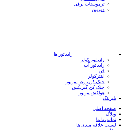
ترموستات برقی
دوربین
رادیاتور ها
رادیاتور کولر
رادیاتور آب
فن
اینترکولر
خنک کن روغن موتور
خنک کن گیربکس
هواکش موتور
بلبرینگ
صفحه اصلی
وبلاگ
تماس با ما
لیست علاقه مندی ها