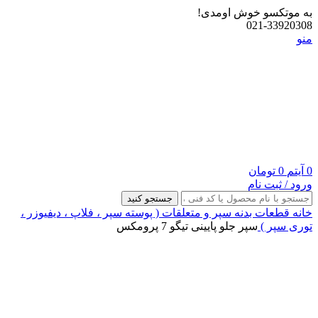
به موتکسو خوش اومدی!
021-33920308
منو
0
آیتم
0
تومان
ورود / ثبت نام
جستجو کنید
خانه
قطعات بدنه
سپر و متعلقات ( پوسته سپر ، فلاپ ، دیفیوزر ،
توری سپر )
سپر جلو پایینی تیگو 7 پرومکس