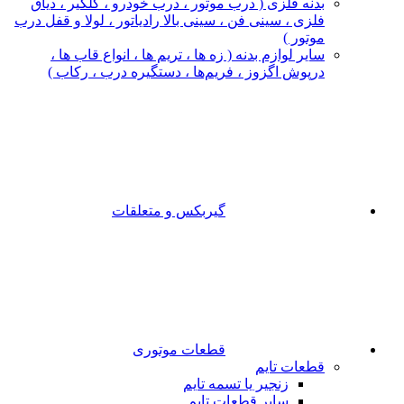
بدنه فلزی ( درب موتور ، درب خودرو ، گلگیر ، دیاق
فلزی ، سینی فن ، سینی بالا رادیاتور ، لولا و قفل درب
موتور )
سایر لوازم بدنه ( زه ها ، تریم ها ، انواع قاب ها ،
درپوش اگزوز ، فریم‌ها ، دستگیره درب ، رکاب )
گیربکس و متعلقات
قطعات موتوری
قطعات تایم
زنجیر یا تسمه تایم
سایر قطعات تایم