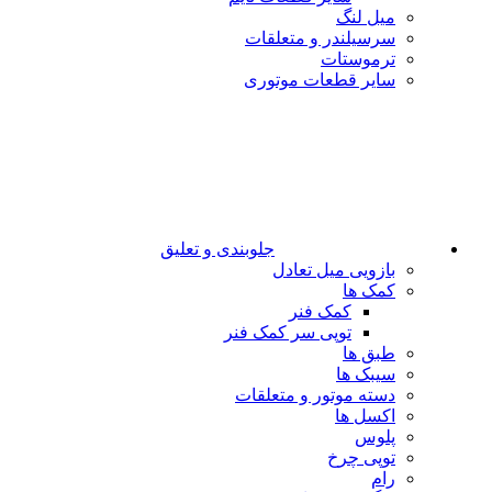
میل لنگ
سرسیلندر و متعلقات
ترموستات
سایر قطعات موتوری
جلوبندی و تعلیق
بازویی میل تعادل
کمک ها
کمک فنر
توپی سر کمک فنر
طبق ها
سیبک ها
دسته موتور و متعلقات
اکسل ها
پلوس
توپی چرخ
رام