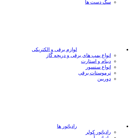
سگ دست ها
لوازم برقی و الکتریکی
انواع پمپ های برقی و دریچه گاز
دینام و استارت
انواع سنسور
ترموستات برقی
دوربین
رادیاتور ها
رادیاتور کولر
رادیاتور آب