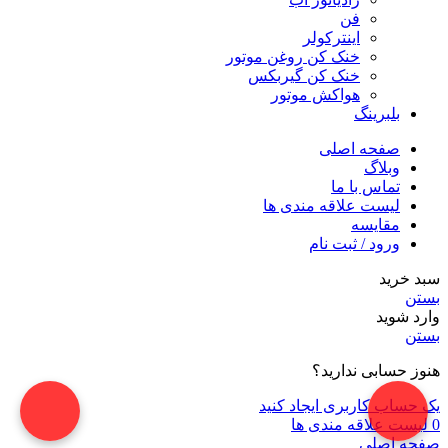
فن
اینترکولر
خنک کن روغن موتور
خنک کن گیربکس
هواکش موتور
بلبرینگ
صفحه اصلی
وبلاگ
تماس با ما
لیست علاقه مندی ها
مقایسه
ورود / ثبت نام
سبد خرید
بستن
وارد شوید
بستن
هنوز حسابی ندارید؟
یک حساب کاربری ایجاد کنید
0
لیست علاقه مندی ها
صفحه اصلی