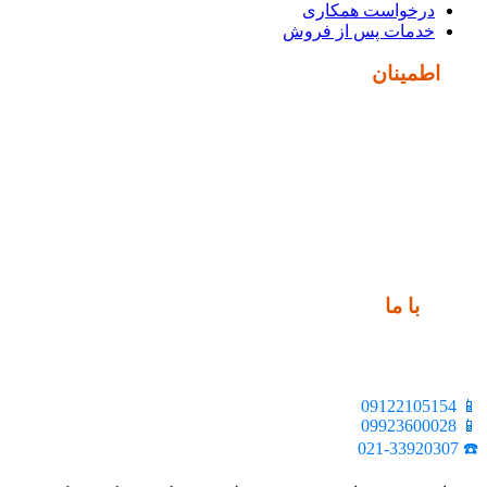
درخواست همکاری
خدمات پس از فروش
نماد
اطمینان
ارتباط
با ما
📍 تهران، خیابان ملت، بالاتر از اکباتان، بن بست هنر، ساختمان
بیستون، پلاک 2، واحد 10
📱 09122105154
📱 09923600028
☎️ 021-33920307