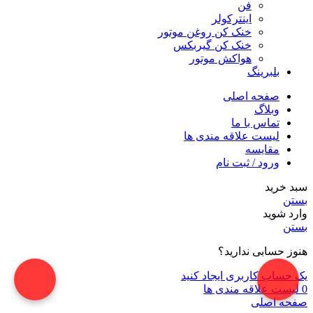
فن
اینترکولر
خنک کن روغن موتور
خنک کن گیربکس
هواکش موتور
بلبرینگ
صفحه اصلی
وبلاگ
تماس با ما
لیست علاقه مندی ها
مقایسه
ورود / ثبت نام
سبد خرید
بستن
وارد شوید
بستن
هنوز حسابی ندارید؟
یک حساب کاربری ایجاد کنید
0
لیست علاقه مندی ها
صفحه اصلی