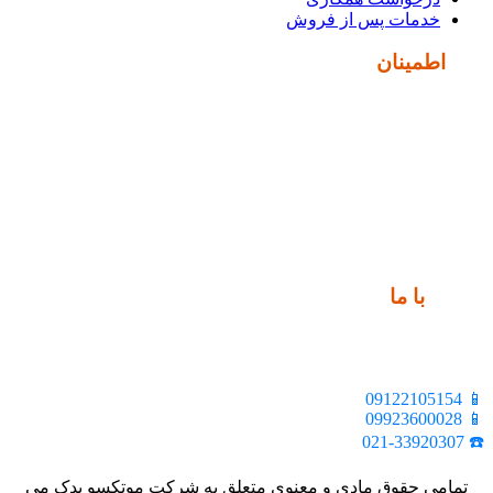
خدمات پس از فروش
نماد
اطمینان
ارتباط
با ما
📍 تهران، خیابان ملت، بالاتر از اکباتان، بن بست هنر، ساختمان
بیستون، پلاک 2، واحد 10
📱 09122105154
📱 09923600028
☎️ 021-33920307
تمامی حقوق مادی و معنوی متعلق به شرکت موتکسو یدک می