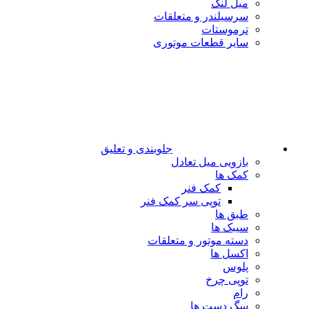
میل لنگ
سرسیلندر و متعلقات
ترموستات
سایر قطعات موتوری
جلوبندی و تعلیق
بازویی میل تعادل
کمک ها
کمک فنر
توپی سر کمک فنر
طبق ها
سیبک ها
دسته موتور و متعلقات
اکسل ها
پلوس
توپی چرخ
رام
سگ دست ها