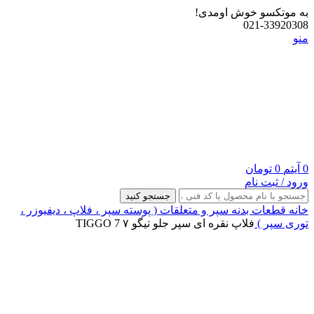
به موتکسو خوش اومدی!
021-33920308
منو
0
آیتم
0
تومان
ورود / ثبت نام
جستجو کنید
خانه
قطعات بدنه
سپر و متعلقات ( پوسته سپر ، فلاپ ، دیفیوزر ،
توری سپر )
فلاپ نقره ای سپر جلو تیگو ۷ TIGGO 7