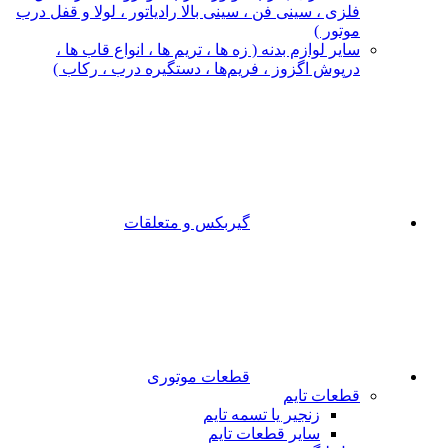
فلزی ، سینی فن ، سینی بالا رادیاتور ، لولا و قفل درب
موتور )
سایر لوازم بدنه ( زه ها ، تریم ها ، انواع قاب ها ،
درپوش اگزوز ، فریم‌ها ، دستگیره درب ، رکاب )
گیربکس و متعلقات
قطعات موتوری
قطعات تایم
زنجیر یا تسمه تایم
سایر قطعات تایم