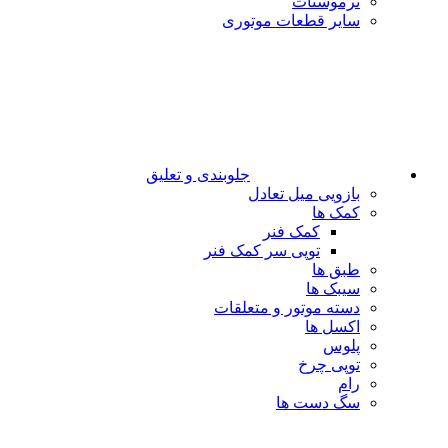
ترموستات
سایر قطعات موتوری
جلوبندی و تعلیق
بازویی میل تعادل
کمک ها
کمک فنر
توپی سر کمک فنر
طبق ها
سیبک ها
دسته موتور و متعلقات
اکسل ها
پلوس
توپی چرخ
رام
سگ دست ها