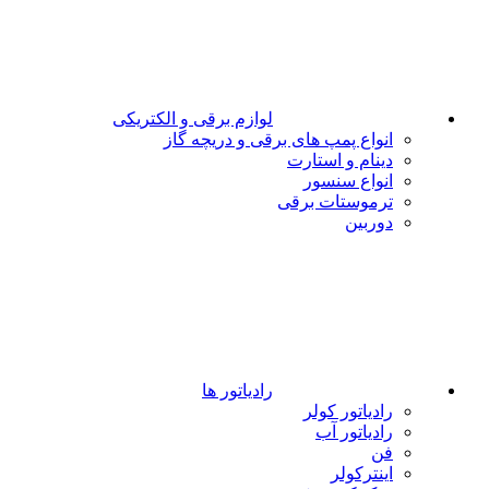
لوازم برقی و الکتریکی
انواع پمپ های برقی و دریچه گاز
دینام و استارت
انواع سنسور
ترموستات برقی
دوربین
رادیاتور ها
رادیاتور کولر
رادیاتور آب
فن
اینترکولر