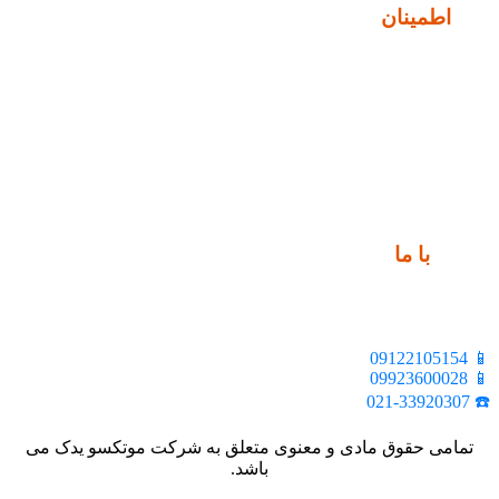
نماد
اطمینان
ارتباط
با ما
📍 تهران، خیابان ملت، بالاتر از اکباتان، بن بست هنر، ساختمان
بیستون، پلاک 2، واحد 10
📱 09122105154
📱 09923600028
☎️ 021-33920307
تمامی حقوق مادی و معنوی متعلق به شرکت موتکسو یدک می
باشد.