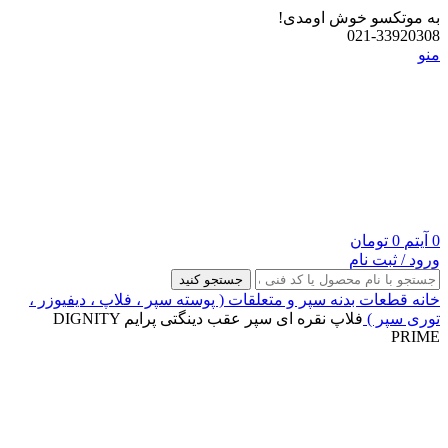
به موتکسو خوش اومدی!
021-33920308
منو
0
آیتم
0
تومان
ورود / ثبت نام
جستجو کنید
خانه
قطعات بدنه
سپر و متعلقات ( پوسته سپر ، فلاپ ، دیفیوزر ،
توری سپر )
فلاپ نقره ای سپر عقب دینگتی پرایم DIGNITY
PRIME