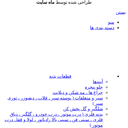
طراحی شده توسط
ماه سایت
بستن
منو
دسته بندی ها
قطعات بدنه
آینه‌ها
جلو پنجره
چراغ‌ ها ، مه‌ شکن و دیلایت
سپر و متعلقات ( پوسته سپر ، فلاپ ، دیفیوزر ، توری
سپر )
شلگیر و گل‌ پخش‌ کن
بدنه فلزی ( درب موتور ، درب خودرو ، گلگیر ، دیاق
فلزی ، سینی فن ، سینی بالا رادیاتور ، لولا و قفل درب
موتور )