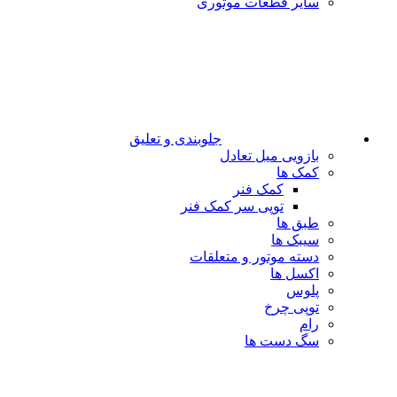
سایر قطعات موتوری
جلوبندی و تعلیق
بازویی میل تعادل
کمک ها
کمک فنر
توپی سر کمک فنر
طبق ها
سیبک ها
دسته موتور و متعلقات
اکسل ها
پلوس
توپی چرخ
رام
سگ دست ها