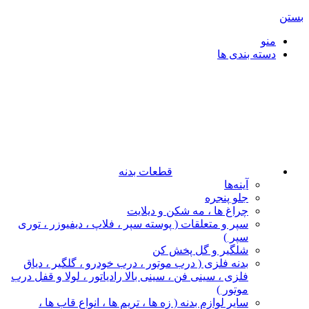
بستن
منو
دسته بندی ها
قطعات بدنه
آینه‌ها
جلو پنجره
چراغ‌ ها ، مه‌ شکن و دیلایت
سپر و متعلقات ( پوسته سپر ، فلاپ ، دیفیوزر ، توری
سپر )
شلگیر و گل‌ پخش‌ کن
بدنه فلزی ( درب موتور ، درب خودرو ، گلگیر ، دیاق
فلزی ، سینی فن ، سینی بالا رادیاتور ، لولا و قفل درب
موتور )
سایر لوازم بدنه ( زه ها ، تریم ها ، انواع قاب ها ،