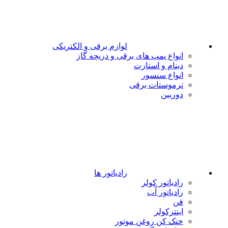
لوازم برقی و الکتریکی
انواع پمپ های برقی و دریچه گاز
دینام و استارت
انواع سنسور
ترموستات برقی
دوربین
رادیاتور ها
رادیاتور کولر
رادیاتور آب
فن
اینترکولر
خنک کن روغن موتور