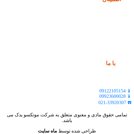
ارتباط
با ما
📍 تهران، خیابان ملت، بالاتر از اکباتان، بن بست هنر، ساختمان
بیستون، پلاک 2، واحد 10
📱 09122105154
📱 09923600028
☎️ 021-33920307
تمامی حقوق مادی و معنوی متعلق به شرکت موتکسو یدک می
باشد.
طراحی شده توسط
ماه سایت