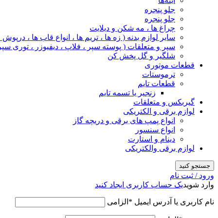
آینه‌ها
جلو پنجره
جلو پنجره
چراغ‌ ها ، مه‌ شکن و دیلایت
سایر لوازم بدنه ( زه ها ، تریم ها ، انواع قاب ها ، درپوش
سپر و متعلقات ( پوسته سپر ، فلاپ ، دیفیوزر ، توری سپر
شلگیر و گل‌ پخش‌ کن
قطعات موتوری
ترموستات
قطعات تایم
زنجیر یا تسمه تایم
گیربکس و متعلقات
لوازم برقی و الکتریکی
انواع پمپ های برقی و دریچه گاز
انواع سنسور
دینام و استارت
لوازم برقی والکتریکی
جستجو کنید
ورود / ثبت نام
وارد شوید
یک حساب کاربری ایجاد کنید
نام کاربری یا آدرس ایمیل
*
الزامی