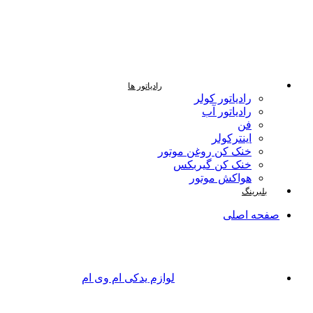
رادیاتور ها
رادیاتور کولر
رادیاتور آب
فن
اینترکولر
خنک کن روغن موتور
خنک کن گیربکس
هواکش موتور
بلبرینگ
صفحه اصلی
لوازم یدکی ام وی ام