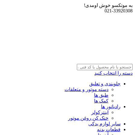
به موتکسو خوش اومدی!
021-33920308
دسته را انتخاب کنید
جلوبندی و تعلیق
دسته موتور و متعلقات
طبق ها
کمک ها
رادیاتور ها
اینترکولر
خنک کن روغن موتور
سایر لوازم یدکی
قطعات بدنه