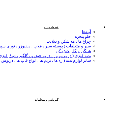
قطعات بدنه
آینه‌ها
جلو پنجره
چراغ‌ ها ، مه‌ شکن و دیلایت
سپر و متعلقات ( پوسته سپر ، فلاپ ، دیفیوزر ، توری سپر
شلگیر و گل‌ پخش‌ کن
بدنه فلزی ( درب موتور ، درب خودرو ، گلگیر ، دیاق فلزی ،
سایر لوازم بدنه ( زه ها ، تریم ها ، انواع قاب ها ، درپوش
گیربکس و متعلقات