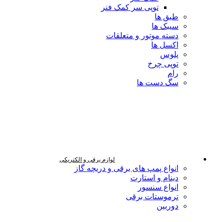
توپی سر کمک فنر
طبق ها
سیبک ها
دسته موتور و متعلقات
اکسل ها
پلوس
توپی چرخ
رام
سگ دست ها
لوازم برقی و الکتریکی
انواع پمپ های برقی و دریچه گاز
دینام و استارت
انواع سنسور
ترموستات برقی
دوربین