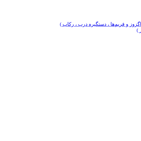
 اگزوز و فریم‌ها ، دستگیره درب ، رکاب )
 )