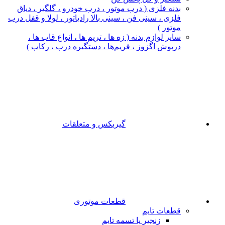
بدنه فلزی ( درب موتور ، درب خودرو ، گلگیر ، دیاق
فلزی ، سینی فن ، سینی بالا رادیاتور ، لولا و قفل درب
موتور )
سایر لوازم بدنه ( زه ها ، تریم ها ، انواع قاب ها ،
درپوش اگزوز ، فریم‌ها ، دستگیره درب ، رکاب )
گیربکس و متعلقات
قطعات موتوری
قطعات تایم
زنجیر یا تسمه تایم