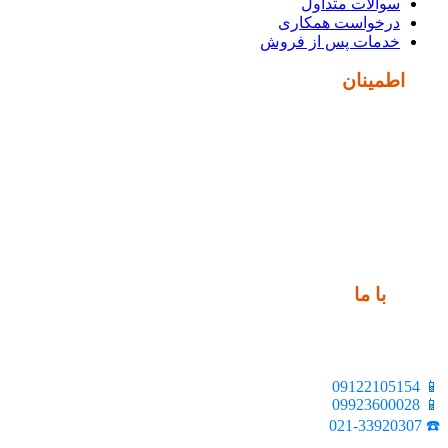
سوالات متداول
درخواست همکاری
خدمات پس از فروش
نماد
اطمینان
ارتباط
با ما
📍 تهران، خیابان ملت، بالاتر از اکباتان، بن بست هنر، ساختمان
بیستون، پلاک 2، واحد 10
📱 09122105154
📱 09923600028
☎️ 021-33920307