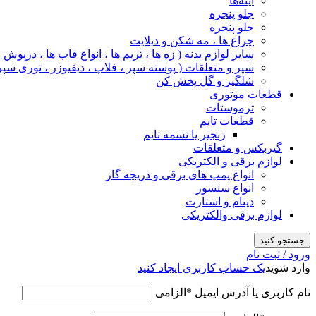
آینه‌ها
جلو پنجره
جلو پنجره
چراغ‌ ها ، مه‌ شکن و دیلایت
سایر لوازم بدنه ( زه ها ، تریم ها ، انواع قاب ها ، درپوش
سپر و متعلقات ( پوسته سپر ، فلاپ ، دیفیوزر ، توری سپر
شلگیر و گل‌ پخش‌ کن
قطعات موتوری
ترموستات
قطعات تایم
زنجیر یا تسمه تایم
گیربکس و متعلقات
لوازم برقی و الکتریکی
انواع پمپ های برقی و دریچه گاز
انواع سنسور
دینام و استارت
لوازم برقی والکتریکی
جستجو کنید
ورود / ثبت نام
وارد شوید
یک حساب کاربری ایجاد کنید
نام کاربری یا آدرس ایمیل
*
الزامی