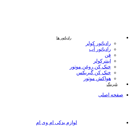
رادیاتور ها
رادیاتور کولر
رادیاتور آب
فن
اینترکولر
خنک کن روغن موتور
خنک کن گیربکس
هواکش موتور
بلبرینگ
صفحه اصلی
لوازم یدکی ام وی ام