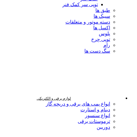
توپی سر کمک فنر
طبق ها
سیبک ها
دسته موتور و متعلقات
اکسل ها
پلوس
توپی چرخ
رام
سگ دست ها
لوازم برقی و الکتریکی
انواع پمپ های برقی و دریچه گاز
دینام و استارت
انواع سنسور
ترموستات برقی
دوربین