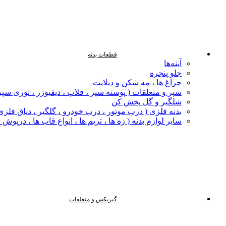
قطعات بدنه
آینه‌ها
جلو پنجره
چراغ‌ ها ، مه‌ شکن و دیلایت
سپر و متعلقات ( پوسته سپر ، فلاپ ، دیفیوزر ، توری سپر
شلگیر و گل‌ پخش‌ کن
بدنه فلزی ( درب موتور ، درب خودرو ، گلگیر ، دیاق فلزی ،
سایر لوازم بدنه ( زه ها ، تریم ها ، انواع قاب ها ، درپوش
گیربکس و متعلقات