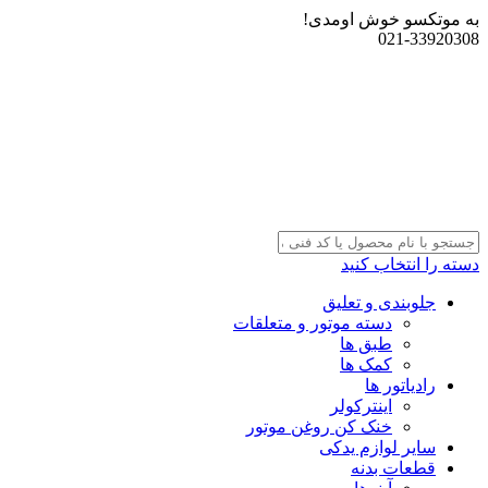
به موتکسو خوش اومدی!
021-33920308
دسته را انتخاب کنید
جلوبندی و تعلیق
دسته موتور و متعلقات
طبق ها
کمک ها
رادیاتور ها
اینترکولر
خنک کن روغن موتور
سایر لوازم یدکی
قطعات بدنه