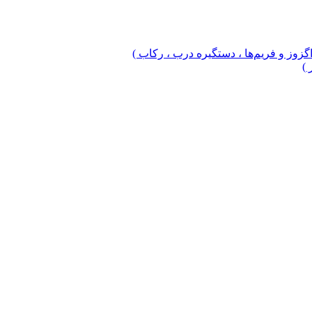
 اگزوز و فریم‌ها ، دستگیره درب ، رکاب )
 )