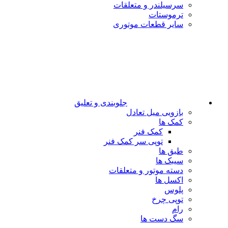
سرسیلندر و متعلقات
ترموستات
سایر قطعات موتوری
جلوبندی و تعلیق
بازویی میل تعادل
کمک ها
کمک فنر
توپی سر کمک فنر
طبق ها
سیبک ها
دسته موتور و متعلقات
اکسل ها
پلوس
توپی چرخ
رام
سگ دست ها