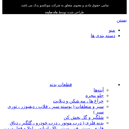
تمامی حقوق مادی و معنوی متعلق به شرکت موتکسو یدک می باشد.
طراحی شده توسط
ماه سایت
بستن
منو
دسته بندی ها
قطعات بدنه
آینه‌ها
جلو پنجره
چراغ‌ ها ، مه‌ شکن و دیلایت
سپر و متعلقات ( پوسته سپر ، فلاپ ، دیفیوزر ، توری
سپر )
شلگیر و گل‌ پخش‌ کن
بدنه فلزی ( درب موتور ، درب خودرو ، گلگیر ، دیاق
فلزی ، سینی فن ، سینی بالا رادیاتور ، لولا و قفل درب