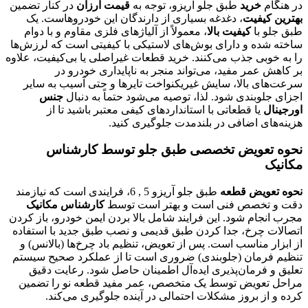
در هنگام
خرید
طبق جلو آریزو، توجه به
قیمت ارزان
در کنار تضمین
بهترین کیفیت
، دغدغه بسیاری از دارندگان این خودروهاست. یک
طبق جلو با
کیفیت بالا
، معمولاً از آلیاژهای فلزی مقاوم و با دوام
ساخته شده و دارای بوش‌های لاستیکی با کیفیتی است که لرزش‌ها
را به خوبی جذب می‌کنند. خرید قطعات غیراصلی یا بی‌کیفیت، علاوه
بر کاهش عمر مفید، می‌تواند منجر به ناپایداری خودرو در
سرعت‌های بالا، سایش غیریکنواخت تایرها و حتی آسیب به سایر
اجزای جلوبندی شود. لذا، توصیه می‌شود حتماً به دنبال
جنس
اورجینال
یا قطعاتی با استانداردهای کیفی معتبر باشید تا از
هزینه‌های اضافی در بلندمدت جلوگیری کنید.
نحوه تعویض تخصصی طبق جلو توسط کارشناس
مکانیک
نحوه تعویض قطعه
طبق جلو آریزو 5 , 6، فرایندی است که نیازمند
دقت و تخصص فنی است و بهتر است توسط
کارشناس مکانیک
مجرب انجام شود. این فرایند شامل بالا بردن ایمن خودرو، باز کردن
اتصالات چرخ، جدا کردن طبق قدیمی و نصب طبق جدید با استفاده
از ابزار مناسب است. پس از تعویض، تنظیم باد چرخ‌ها (بالانس) و
تنظیم فرمان (جلوبندی) ضروری است تا از عملکرد صحیح سیستم
تعلیق و فرمان‌پذیری ایده‌آل اطمینان حاصل شود. رعایت دقیق
مراحل تعویض توسط یک متخصص، عمر مفید قطعه نو را تضمین
کرده و از بروز مشکلات احتمالی در آینده جلوگیری می‌کند.