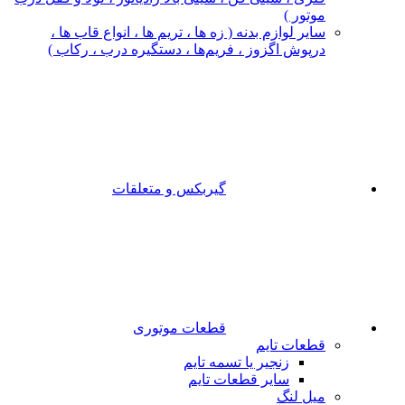
موتور )
سایر لوازم بدنه ( زه ها ، تریم ها ، انواع قاب ها ،
درپوش اگزوز ، فریم‌ها ، دستگیره درب ، رکاب )
گیربکس و متعلقات
قطعات موتوری
قطعات تایم
زنجیر یا تسمه تایم
سایر قطعات تایم
میل لنگ