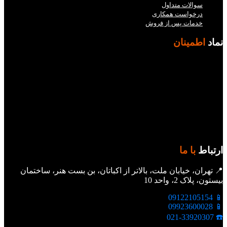
سوالات متداول
درخواست همکاری
خدمات پس از فروش
نماد
اطمینان
ارتباط
با ما
📍 تهران، خیابان ملت، بالاتر از اکباتان، بن بست هنر، ساختمان
بیستون، پلاک 2، واحد 10
📱 09122105154
📱 09923600028
☎️ 021-33920307