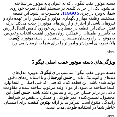
دسته موتور عقب تیگو 5 ، که به عنوان پایه موتور نیز شناخته
می‌شود، یکی از اجزای کلیدی در سیستم انتقال قدرت خودروی
شما، به‌ویژه در
چری
TIGGO 5
، محسوب می‌شود. این قطعه
مستقیماً وظیفه مهار و نگهداری موتور و گیربکس را بر عهده دارد و
نیروهای ناشی از احتراق و لرزش‌های موتور را جذب می‌کند. درک
نقش حیاتی این قطعه در حفظ پایداری خودرو، کاهش انتقال لرزش
به کابین و اطمینان از عملکرد روان موتور، اهمیت انتخاب و تعویض
به‌موقع آن را دوچندان می‌سازد. استفاده از دسته‌موتور با
کیفیت
بالا
، تجربه‌ای آسوده‌تر و ایمن‌تر را برای شما به ارمغان می‌آورد.
<br>
ویژگی‌های دسته موتور عقب اصلی تیگو 5
دسته موتور عقب تیگو 5 مناسب برای
تیگو 5
، به‌ویژه مدل‌های
دنده‌ای و اتوماتیک، باید از
جنس اورجینال
و با استانداردهای دقیق
تولید شده باشد. این قطعه که با کد فنی [کد فنی اصلی را اینجا وارد
کنید] شناخته می‌شود، از مواد اولیه مرغوب ساخته شده تا مقاومت
بالایی در برابر فشار، حرارت و سایش داشته باشد.
جنس اصل
این
محصول، تضمین‌کننده عمر طولانی و عملکرد بی‌نقص در شرایط
رانندگی متنوع است. تمرکز ما بر ارائه
بهترین کیفیت
برای اطمینان
خاطر شما در استفاده طولانی‌مدت است.
<br>