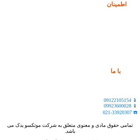
نماد
اطمینان
ارتباط
با ما
📍 تهران، خیابان ملت، بالاتر از اکباتان، بن بست هنر، ساختمان
بیستون، پلاک 2، واحد 10
📱 09122105154
📱 09923600028
☎️ 021-33920307
تمامی حقوق مادی و معنوی متعلق به شرکت موتکسو یدک می
باشد.