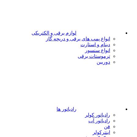
لوازم برقی و الکتریکی
انواع پمپ های برقی و دریچه گاز
دینام و استارت
انواع سنسور
ترموستات برقی
دوربین
رادیاتور ها
رادیاتور کولر
رادیاتور آب
فن
اینترکولر