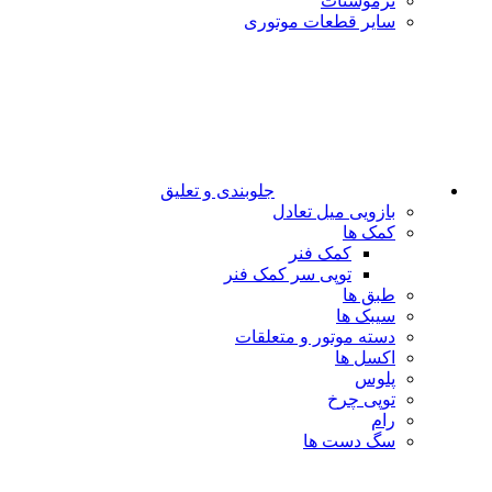
ترموستات
سایر قطعات موتوری
جلوبندی و تعلیق
بازویی میل تعادل
کمک ها
کمک فنر
توپی سر کمک فنر
طبق ها
سیبک ها
دسته موتور و متعلقات
اکسل ها
پلوس
توپی چرخ
رام
سگ دست ها