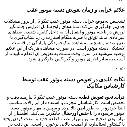
علائم خرابی و زمان تعویض دسته موتور عقب
تشخیص به‌موقع خرابی دسته موتور عقب تیگو 5 ، از بروز مشکلات
جدی‌تر جلوگیری می‌کند. نشانه‌های رایج شامل افزایش چشمگیر
لرزش در ناحیه موتور و انتقال آن به داخل کابین، شنیدن صداهای
غیرعادی مانند تق‌تق یا ضربه هنگام استارت زدن، شتاب‌گیری یا
تغییر دنده، و همچنین مشاهده ترک‌خوردگی یا پارگی در قسمت
لاستیکی دسته موتور است. در صورت مشاهده هر یک از این علائم،
توصیه می‌شود در اسرع وقت نسبت به تعویض آن اقدام نمایید تا از
آسیب به سایر اجزای موتور و گیربکس جلوگیری شود.
<br>
نکات کلیدی در تعویض دسته موتور عقب توسط
کارشناس مکانیک
فرآیند
نحوه تعویض قطعه
دسته موتور عقب تیگو 5 نیازمند دقت و
تخصص است. کارشناسان مجرب با استفاده از ابزارآلات مناسب،
ابتدا خودرو را به طور ایمن بالا برده و سپس با مهار موتور، دسته
موتور فرسوده را با
جنس اورجینال
جایگزین می‌کنند. اطمینان از
تراز بودن صحیح موتور پس از نصب قطعه جدید و سفت کردن پیچ‌ها
با گشتاور استاندارد، از اهمیت بالایی برخوردار است. این دقت در