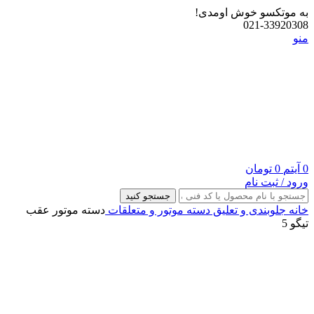
به موتکسو خوش اومدی!
021-33920308
منو
0
آیتم
0
تومان
ورود / ثبت نام
جستجو کنید
خانه
جلوبندی و تعلیق
دسته موتور و متعلقات
دسته موتور عقب
تیگو 5