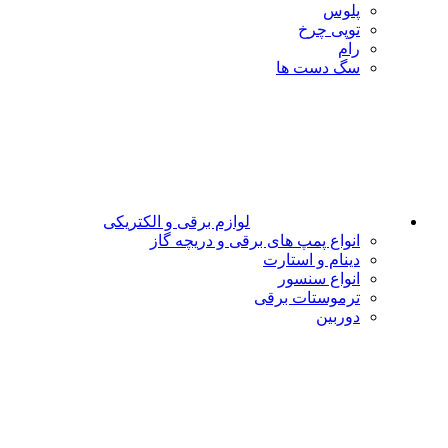
پلوس
توپی چرخ
رام
سگ دست ها
لوازم برقی و الکتریکی
انواع پمپ های برقی و دریچه گاز
دینام و استارت
انواع سنسور
ترموستات برقی
دوربین