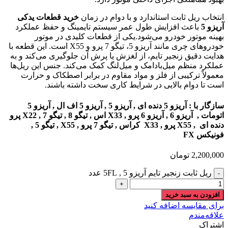
انتخاب ریل ثابت استاندارد و با دوام در زمان
خرید قطعات یدکی
آریزو 5
باعث افزایش طول عمر سیستم تایمینگ و حفظ عملکرد
بهینه موتور خودرو می‌شود.یکی از قطعات کلیدی در موتور
خودروهای چری مانند آریزو 5، تیگو 7 پرو و X55 است. این قطعه با
هدایت دقیق زنجیر تایم، از لغزش یا پرش آن جلوگیری می‌کند و به
عملکرد منظم میل‌بادامک و میل‌لنگ کمک می‌کند. جنس این ریل‌ها
معمولاً ترکیبی از فلز و مواد مقاوم در برابر اصطکاک و حرارت
است تا دوام بالایی در شرایط کاری سخت داشته باشند.
سازگار با : آریزو 5 دنده ای , آریزو 5 , آریزو 5 اف ال , آریزو 5
اتومات , آریزو 6 , آریزو 6 پرو , X33 اس , تیگو 8 , تیگو 7 , X22 پرو
دنده ای , X55 پرو , X33 کراس , تیگو 7 پرو , X55 , تیگو 5 ,
فونیکس FX
2,200,000
تومان
ریل ثابت زنجیر تایم آریزو 5 , 5FL عدد
افزودن به سبد خرید
برای مقایسه اضافه کنید
علاقه‌مندم
اشتراک