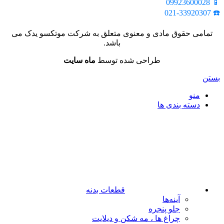
📱 09923600028
☎️ 021-33920307
تمامی حقوق مادی و معنوی متعلق به شرکت موتکسو یدک می
باشد.
طراحی شده توسط
ماه سایت
بستن
منو
دسته بندی ها
قطعات بدنه
آینه‌ها
جلو پنجره
چراغ‌ ها ، مه‌ شکن و دیلایت