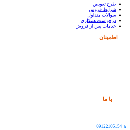
طرح تعویض
شرایط فروش
سوالات متداول
درخواست همکاری
خدمات پس از فروش
نماد
اطمینان
ارتباط
با ما
📍 تهران، خیابان ملت، بالاتر از اکباتان، بن بست هنر، ساختمان
بیستون، پلاک 2، واحد 10
📱 09122105154