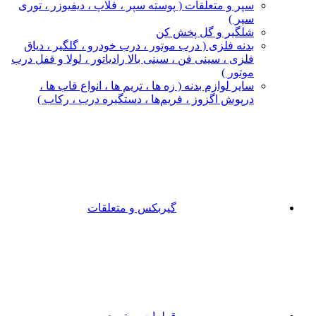
سپر و متعلقات ( پوسته سپر ، فلاپ ، دیفیوزر ، توری
سپر )
شلگیر و گل‌ پخش‌ کن
بدنه فلزی ( درب موتور ، درب خودرو ، گلگیر ، دیاق
فلزی ، سینی فن ، سینی بالا رادیاتور ، لولا و قفل درب
موتور )
سایر لوازم بدنه ( زه ها ، تریم ها ، انواع قاب ها ،
درپوش اگزوز ، فریم‌ها ، دستگیره درب ، رکاب )
گیربکس و متعلقات