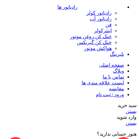
رادیاتور ها
رادیاتور کولر
رادیاتور آب
فن
اینترکولر
خنک کن روغن موتور
خنک کن گیربکس
هواکش موتور
بلبرینگ
صفحه اصلی
وبلاگ
تماس با ما
لیست علاقه مندی ها
مقایسه
ورود / ثبت نام
سبد خرید
بستن
وارد شوید
بستن
هنوز حسابی ندارید؟