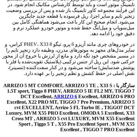
تایمینگ موتور است و باید توسط کارشناس مکانیک انجام شود. در
این فرآیند مجموعه کاور تایمینگ باز شده و پس از بررسی وضعیت
زنجیر تایم و سایر اجزا، ریل فرسوده با قطعه جدید جایگزین
می‌شود. انجام صحیح این کار باعث می‌شود هماهنگی کامل بین
میل‌سوپاپ و میل‌لنگ حفظ شده و موتور خودرو عملکرد نرم و
دقیق خود را ادامه دهد.
در خودروهای چری مانند آریزو 6 پرو، تیگو 8 PHEV، X33 کراس، و
سایر مدل‌های مجهز به موتورهای مدرن، وظیفه دارد زنجیر تایم را
در مسیر مشخص خود نگه دارد و مانع از لرزش یا خروج آن از محور
حرکتی شود. این ریل از جنس ترکیبی (پلاستیک تقویت‌شده یا فلز با
پوشش ضدسایش) ساخته می‌شود و در کنار سفت‌کننده (تنسینر)،
نقش اصلی در حفظ کشش و نظم زنجیر را بر عهده دارد.
سازگار با : ARRIZO 5 MT COMFORT, ARRIZO 5 TE , X33 S
1.5T sport, Tiggo 8 PHEV, ARRIZO 5 IE FL2 MY, TIGGO 7
DCT Excellent,
ARRIZO 6
Excellent, ARRIZO 6 PRO
Excellent, X22 PRO MT, TIGGO 7 Pro Premium, ARRIZO 5
cvt EXCELLENT, Arrizo 5 FL Turbo IE , TIGGO7 DCT
Luxury, MVM X55 PRO Excellent, OMODA 5 Excellent, X33
Cross MT , ARRIZO 5 cvt LUXURY, MVM X55 Excellent
Sport , Tiggo 5 T , X55 Pro Excellent Sport , MVM X55
Excellent , TIGGO 7 PRO Excellent