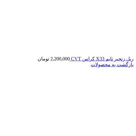
ریل زنجیر تایم X33 کراس CVT
2,200,000
تومان
بازگشت به محصولات