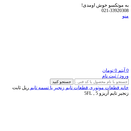
به موتکسو خوش اومدی!
021-33920308
منو
0
آیتم
0
تومان
ورود / ثبت نام
جستجو کنید
خانه
قطعات موتوری
قطعات تایم
زنجیر یا تسمه تایم
ریل ثابت
زنجیر تایم آریزو 5 , 5FL