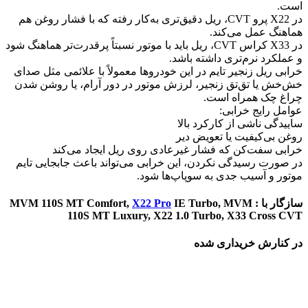
است.
در X22 پرو CVT، ریل دقیق‌تری به‌کار رفته که با فشار روغن هم
هماهنگ عمل می‌کند.
در X33 کراس CVT، ریل باید با موتور نسبتاً پرقدرت‌تر هماهنگ شود
و عملکرد نرم‌تری داشته باشد.
خرابی ریل زنجیر تایم در این خودروها معمولاً با علائمی مثل صدای
خش‌خش یا تق‌تق زنجیر، لرزش موتور در دور آرام، یا روشن شدن
چراغ چک همراه است.
عوامل رایج خرابی:
ساییدگی ناشی از کارکرد بالا
روغن بی‌کیفیت یا تعویض دیر
خرابی سفت‌کن که فشار غیرعادی روی ریل ایجاد می‌کند
در صورت رسیدگی نکردن، این خرابی می‌تواند باعث جابجایی تایم
موتور و آسیب جدی به سوپاپ‌ها شود.
سازگار با : MVM 110S MT Comfort,
IE Turbo, MVM
X22 Pro
110S MT Luxury, X22 1.0 Turbo, X33 Cross CVT
در کنارش خریداری شده