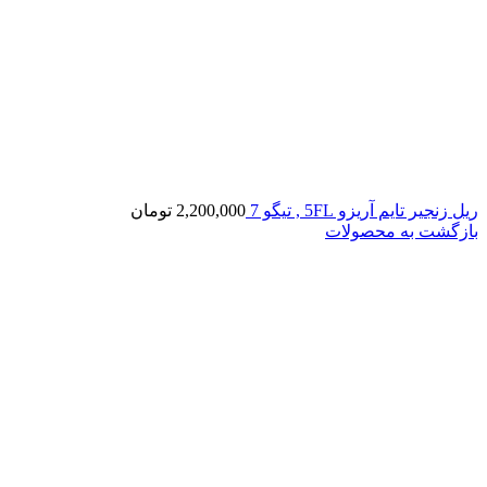
ریل زنجیر تایم آریزو 5FL , تیگو 7
2,200,000
تومان
بازگشت به محصولات