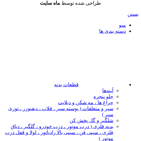
طراحی شده توسط
ماه سایت
بستن
منو
دسته بندی ها
قطعات بدنه
آینه‌ها
جلو پنجره
چراغ‌ ها ، مه‌ شکن و دیلایت
سپر و متعلقات ( پوسته سپر ، فلاپ ، دیفیوزر ، توری
سپر )
شلگیر و گل‌ پخش‌ کن
بدنه فلزی ( درب موتور ، درب خودرو ، گلگیر ، دیاق
فلزی ، سینی فن ، سینی بالا رادیاتور ، لولا و قفل درب
موتور )