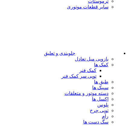
ترموستات
سایر قطعات موتوری
جلوبندی و تعلیق
بازویی میل تعادل
کمک ها
کمک فنر
توپی سر کمک فنر
طبق ها
سیبک ها
دسته موتور و متعلقات
اکسل ها
پلوس
توپی چرخ
رام
سگ دست ها