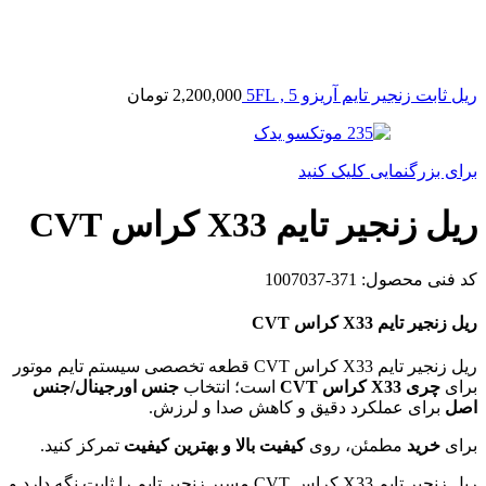
ریل ثابت زنجیر تایم آریزو 5 , 5FL
2,200,000
تومان
برای بزرگنمایی کلیک کنید
ریل زنجیر تایم X33 کراس CVT
کد فنی محصول:
371-1007037
ریل زنجیر تایم X33 کراس CVT
ریل زنجیر تایم X33 کراس CVT قطعه تخصصی سیستم تایم موتور
برای
چری X33 کراس CVT
است؛ انتخاب
جنس اورجینال/جنس
اصل
برای عملکرد دقیق و کاهش صدا و لرزش.
برای
خرید
مطمئن، روی
کیفیت بالا و بهترین کیفیت
تمرکز کنید.
ریل زنجیر تایم X33 کراس CVT مسیر زنجیر تایم را ثابت نگه دارد و