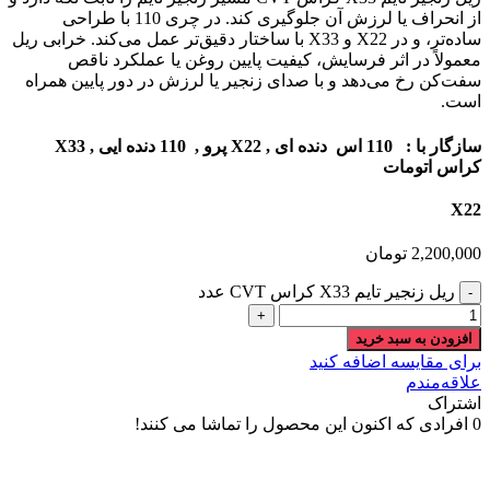
از انحراف یا لرزش آن جلوگیری کند. در چری 110 با طراحی
ساده‌تر، و در X22 و X33 با ساختار دقیق‌تر عمل می‌کند. خرابی ریل
معمولاً در اثر فرسایش، کیفیت پایین روغن یا عملکرد ناقص
سفت‌کن رخ می‌دهد و با صدای زنجیر یا لرزش در دور پایین همراه
است.
سازگار با : 110 اس دنده ای , X22 پرو , 110 دنده ایی , X33
کراس اتومات
X22
2,200,000
تومان
ریل زنجیر تایم X33 کراس CVT عدد
افزودن به سبد خرید
برای مقایسه اضافه کنید
علاقه‌مندم
اشتراک
0
افرادی که اکنون این محصول را تماشا می کنند!