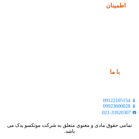
نماد
اطمینان
ارتباط
با ما
📍 تهران، خیابان ملت، بالاتر از اکباتان، بن بست هنر، ساختمان
بیستون، پلاک 2، واحد 10
📱 09122105154
📱 09923600028
☎️ 021-33920307
تمامی حقوق مادی و معنوی متعلق به شرکت موتکسو یدک می
باشد.