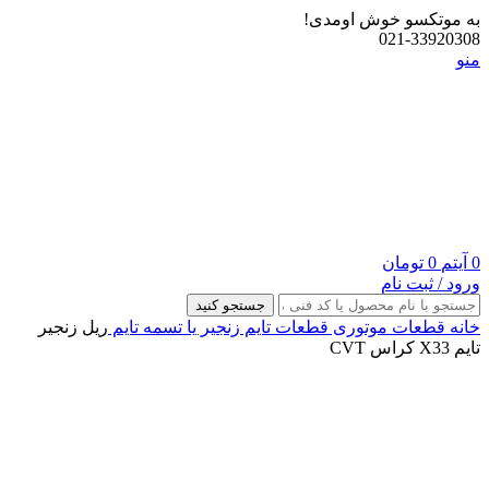
به موتکسو خوش اومدی!
021-33920308
منو
0
آیتم
0
تومان
ورود / ثبت نام
جستجو کنید
خانه
قطعات موتوری
قطعات تایم
زنجیر یا تسمه تایم
ریل زنجیر
تایم X33 کراس CVT