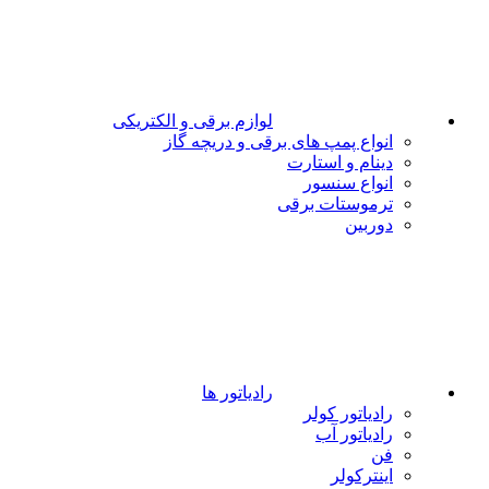
لوازم برقی و الکتریکی
انواع پمپ های برقی و دریچه گاز
دینام و استارت
انواع سنسور
ترموستات برقی
دوربین
رادیاتور ها
رادیاتور کولر
رادیاتور آب
فن
اینترکولر