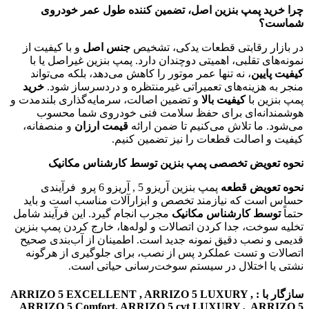
چرا خرید پمپ بنزین اصل، تضمین کننده طول عمر خودروی
شماست؟
در بازار رقابتی قطعات یدکی، تشخیص
جنس اصل
و با کیفیت از
نمونه‌های تقلبی، اهمیتی دوچندان دارد. پمپ بنزین غیراصل یا با
کیفیت پایین
، نه تنها عمر موتور را کاهش می‌دهد، بلکه می‌تواند
منجر به هزینه‌های تعمیراتی غیرمنتظره و دردسرساز شود.
خرید
پمپ بنزین با
کیفیت بالا
و تضمین اصالت، سرمایه‌گذاری بلندمدت و
هوشمندانه‌ای برای حفظ سلامت فنی خودروی شما محسوب
می‌شود. ما تلاش می‌کنیم تا ضمن ارائه
قیمت ارزان
و منصفانه،
کیفیت و اصالت قطعات را نیز تضمین کنیم.
نحوه تعویض تخصصی پمپ بنزین توسط کارشناس مکانیک
نحوه تعویض قطعه
پمپ بنزین آریزو 5 , آریزو 6 پرو فرآیندی
حساس است که نیازمند تخصص و ابزارآلات مناسب است و باید
حتماً
توسط کارشناس مکانیک
مجرب انجام گیرد. این فرآیند شامل
تخلیه سوخت، جدا کردن اتصالات و لوله‌ها، خارج کردن پمپ بنزین
قدیمی و نصب دقیق نمونه جدید است. اطمینان از آب‌بندی صحیح
اتصالات و تست عملکرد پس از نصب، برای جلوگیری از هرگونه
نشتی یا اختلال در سیستم سوخت‌رسانی حیاتی است.
سازگار با : ARRIZO 5 EXCELLENT , ARRIZO 5 LUXURY ,
ARRIZO 5 Comfort, ARRIZO 5 cvt LUXURY , ARRIZO 5