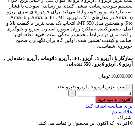
پمپ بنزین آریزو 5 , آریزو 6 پرو به عنوان یکی از حیاتی‌ترین اجزاء
سیستم سوخت‌رسانی، نقشی کلیدی در رساندن سوخت با فشار
استاندارد به موتور خودرو ایفا می‌کند. برای خودروهای سری آریزو
(Arrizo 5 در مدل‌های CVT، توربو، FL، MT؛ Arrizo 6 و Arrizo 6
Pro) و همچنین مدل 550 MT، انتخاب یک پمپ بنزین با
کیفیت بالا
و
اصل
، تضمین‌کننده عملکرد روان موتور، استارت سریع و جلوگیری
از افت توان در شرایط مختلف رانندگی است.
خرید
قطعه‌ای با
اصالت و کیفیت تضمین شده، اولین گام برای نگهداری صحیح
خودروی شماست.
سازگار با : آریزو 5 , آریزو 5FL , آریزو 5 اتومات , آریزو 5 دنده ایی ,
آریزو 6 , آریزو 6 پرو , 550 دنده ایی
10,000,000
تومان
پمپ بنزین آریزو 5 , آریزو 6 پرو عدد
افزودن به سبد خرید
برای مقایسه اضافه کنید
علاقه‌مندم
اشتراک
0
افرادی که اکنون این محصول را تماشا می کنند!