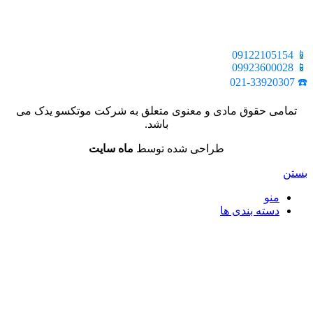
📍 تهران، خیابان ملت، بالاتر از اکباتان، بن بست هنر، ساختمان
بیستون، پلاک 2، واحد 10
📱 09122105154
📱 09923600028
☎️ 021-33920307
تمامی حقوق مادی و معنوی متعلق به شرکت موتکسو یدک می
باشد.
طراحی شده توسط
ماه سایت
بستن
منو
دسته بندی ها