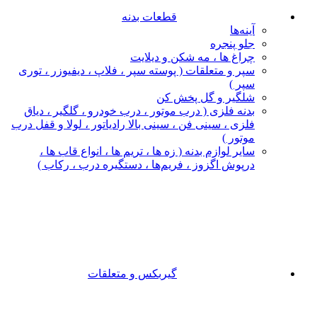
قطعات بدنه
آینه‌ها
جلو پنجره
چراغ‌ ها ، مه‌ شکن و دیلایت
سپر و متعلقات ( پوسته سپر ، فلاپ ، دیفیوزر ، توری
سپر )
شلگیر و گل‌ پخش‌ کن
بدنه فلزی ( درب موتور ، درب خودرو ، گلگیر ، دیاق
فلزی ، سینی فن ، سینی بالا رادیاتور ، لولا و قفل درب
موتور )
سایر لوازم بدنه ( زه ها ، تریم ها ، انواع قاب ها ،
درپوش اگزوز ، فریم‌ها ، دستگیره درب ، رکاب )
گیربکس و متعلقات