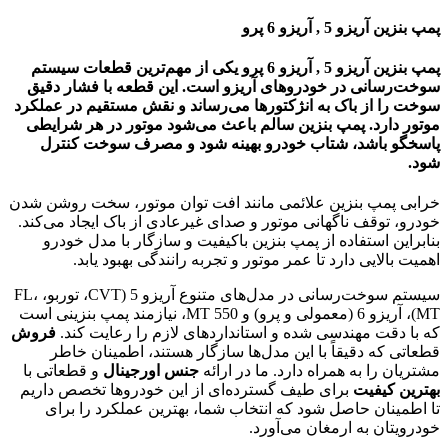
پمپ بنزین آریزو 5 , آریزو 6 پرو
پمپ بنزین آریزو 5 , آریزو 6 پرو یکی از مهم‌ترین قطعات سیستم
سوخت‌رسانی در خودروهای آریزو است. این قطعه با فشار دقیق
سوخت را از باک به انژکتورها می‌رساند و نقش مستقیم در عملکرد
موتور دارد. پمپ بنزین سالم باعث می‌شود موتور در هر شرایطی
پاسخگو باشد، شتاب خودرو بهینه شود و مصرف سوخت کنترل
شود.
خرابی پمپ بنزین علائمی مانند افت توان موتور، سخت روشن شدن
خودرو، توقف ناگهانی موتور و صدای غیرعادی از باک ایجاد می‌کند.
بنابراین استفاده از پمپ بنزین باکیفیت و سازگار با مدل خودرو
اهمیت بالایی دارد تا عمر موتور و تجربه رانندگی بهبود یابد.
سیستم سوخت‌رسانی در مدل‌های متنوع آریزو 5 (CVT، توربو، FL،
MT)، آریزو 6 (معمولی و پرو) و 550 MT، نیازمند پمپ بنزینی است
که با دقت مهندسی شده و استانداردهای لازم را رعایت کند.
فروش
قطعاتی که دقیقاً با این مدل‌ها سازگار هستند، اطمینان خاطر
مشتریان را به همراه دارد. ما در ارائه
جنس اورجینال
و قطعاتی با
بهترین کیفیت
برای طیف گسترده‌ای از این خودروها تخصص داریم
تا اطمینان حاصل شود که انتخاب شما، بهترین عملکرد را برای
خودرویتان به ارمغان می‌آورد.