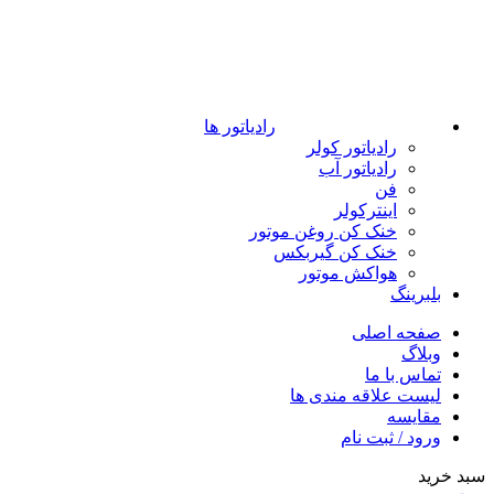
رادیاتور ها
رادیاتور کولر
رادیاتور آب
فن
اینترکولر
خنک کن روغن موتور
خنک کن گیربکس
هواکش موتور
بلبرینگ
صفحه اصلی
وبلاگ
تماس با ما
لیست علاقه مندی ها
مقایسه
ورود / ثبت نام
سبد خرید