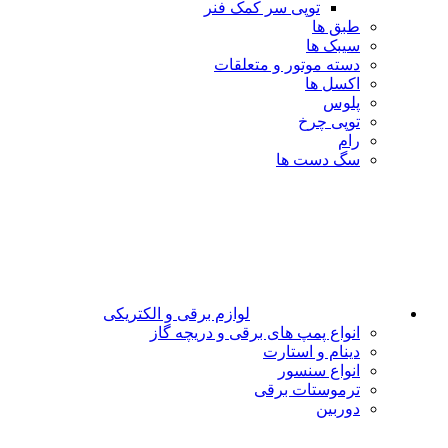
توپی سر کمک فنر
طبق ها
سیبک ها
دسته موتور و متعلقات
اکسل ها
پلوس
توپی چرخ
رام
سگ دست ها
لوازم برقی و الکتریکی
انواع پمپ های برقی و دریچه گاز
دینام و استارت
انواع سنسور
ترموستات برقی
دوربین