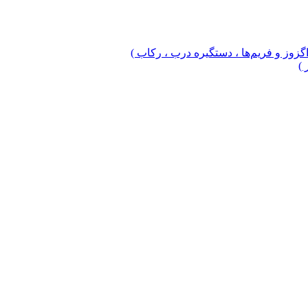
 اگزوز و فریم‌ها ، دستگیره درب ، رکاب )
 )