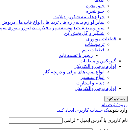
آینه‌ها
جلو پنجره
جلو پنجره
چراغ‌ ها ، مه‌ شکن و دیلایت
سایر لوازم بدنه ( زه ها ، تریم ها ، انواع قاب ها ، درپوش
سپر و متعلقات ( پوسته سپر ، فلاپ ، دیفیوزر ، توری سپر
شلگیر و گل‌ پخش‌ کن
قطعات موتوری
ترموستات
قطعات تایم
زنجیر یا تسمه تایم
گیربکس و متعلقات
لوازم برقی و الکتریکی
انواع پمپ های برقی و دریچه گاز
انواع سنسور
دینام و استارت
لوازم برقی والکتریکی
جستجو کنید
ورود / ثبت نام
وارد شوید
یک حساب کاربری ایجاد کنید
نام کاربری یا آدرس ایمیل
*
الزامی