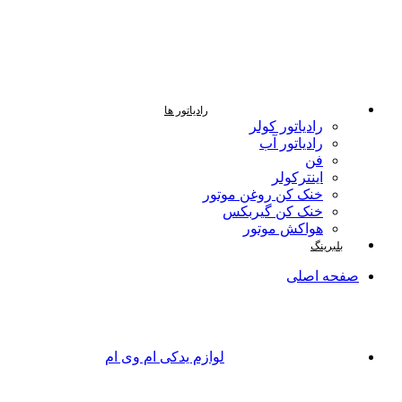
رادیاتور ها
رادیاتور کولر
رادیاتور آب
فن
اینترکولر
خنک کن روغن موتور
خنک کن گیربکس
هواکش موتور
بلبرینگ
صفحه اصلی
لوازم یدکی ام وی ام