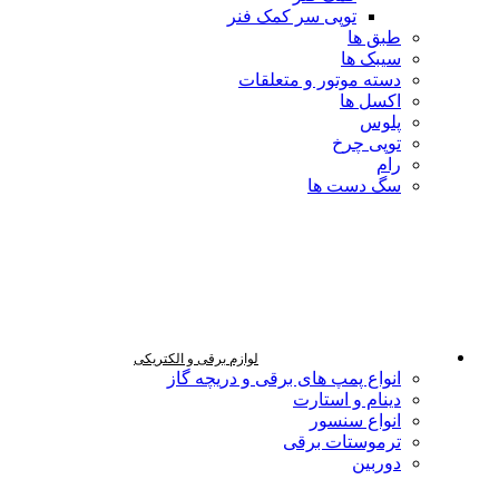
توپی سر کمک فنر
طبق ها
سیبک ها
دسته موتور و متعلقات
اکسل ها
پلوس
توپی چرخ
رام
سگ دست ها
لوازم برقی و الکتریکی
انواع پمپ های برقی و دریچه گاز
دینام و استارت
انواع سنسور
ترموستات برقی
دوربین