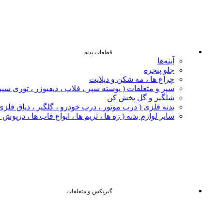
قطعات بدنه
آینه‌ها
جلو پنجره
چراغ‌ ها ، مه‌ شکن و دیلایت
سپر و متعلقات ( پوسته سپر ، فلاپ ، دیفیوزر ، توری سپر
شلگیر و گل‌ پخش‌ کن
بدنه فلزی ( درب موتور ، درب خودرو ، گلگیر ، دیاق فلزی ،
سایر لوازم بدنه ( زه ها ، تریم ها ، انواع قاب ها ، درپوش
گیربکس و متعلقات