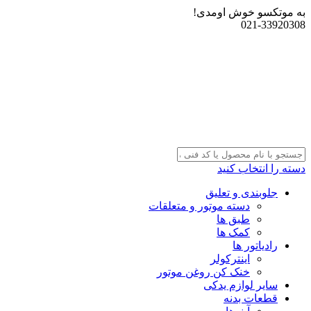
به موتکسو خوش اومدی!
021-33920308
دسته را انتخاب کنید
جلوبندی و تعلیق
دسته موتور و متعلقات
طبق ها
کمک ها
رادیاتور ها
اینترکولر
خنک کن روغن موتور
سایر لوازم یدکی
قطعات بدنه