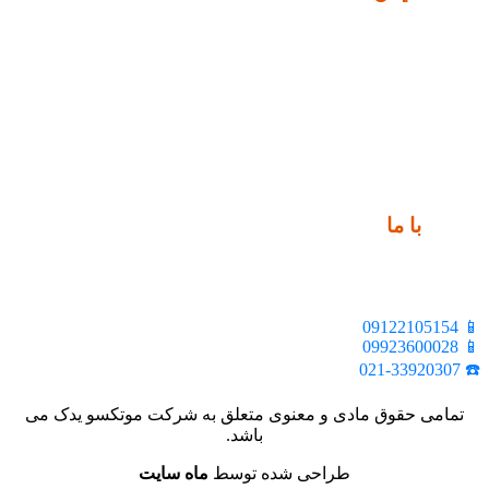
ارتباط
با ما
📍 تهران، خیابان ملت، بالاتر از اکباتان، بن بست هنر، ساختمان
بیستون، پلاک 2، واحد 10
📱 09122105154
📱 09923600028
☎️ 021-33920307
تمامی حقوق مادی و معنوی متعلق به شرکت موتکسو یدک می
باشد.
طراحی شده توسط
ماه سایت