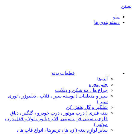
بستن
منو
دسته بندی ها
قطعات بدنه
آینه‌ها
جلو پنجره
چراغ‌ ها ، مه‌ شکن و دیلایت
سپر و متعلقات ( پوسته سپر ، فلاپ ، دیفیوزر ، توری
سپر )
شلگیر و گل‌ پخش‌ کن
بدنه فلزی ( درب موتور ، درب خودرو ، گلگیر ، دیاق
فلزی ، سینی فن ، سینی بالا رادیاتور ، لولا و قفل درب
موتور )
سایر لوازم بدنه ( زه ها ، تریم ها ، انواع قاب ها ،