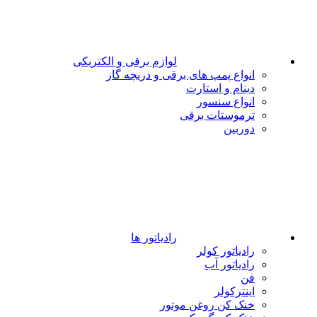
لوازم برقی و الکتریکی
انواع پمپ های برقی و دریچه گاز
دینام و استارت
انواع سنسور
ترموستات برقی
دوربین
رادیاتور ها
رادیاتور کولر
رادیاتور آب
فن
اینترکولر
خنک کن روغن موتور