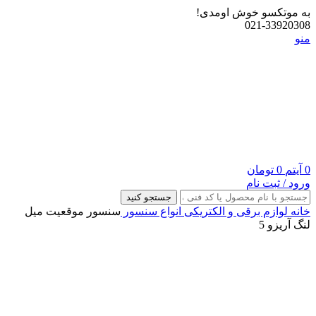
به موتکسو خوش اومدی!
021-33920308
منو
0
آیتم
0
تومان
ورود / ثبت نام
جستجو کنید
خانه
لوازم برقی و الکتریکی
انواع سنسور
سنسور موقعيت ميل
لنگ آریزو 5