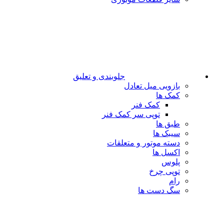
جلوبندی و تعلیق
بازویی میل تعادل
کمک ها
کمک فنر
توپی سر کمک فنر
طبق ها
سیبک ها
دسته موتور و متعلقات
اکسل ها
پلوس
توپی چرخ
رام
سگ دست ها