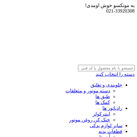
به موتکسو خوش اومدی!
021-33920308
دسته را انتخاب کنید
جلوبندی و تعلیق
دسته موتور و متعلقات
طبق ها
کمک ها
رادیاتور ها
اینترکولر
خنک کن روغن موتور
سایر لوازم یدکی
قطعات بدنه