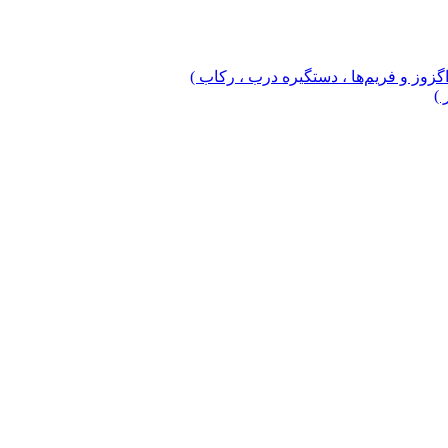
 اگزوز و فریم‌ها ، دستگیره درب ، رکاب )
 )