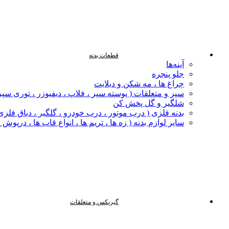
قطعات بدنه
آینه‌ها
جلو پنجره
چراغ‌ ها ، مه‌ شکن و دیلایت
سپر و متعلقات ( پوسته سپر ، فلاپ ، دیفیوزر ، توری سپر
شلگیر و گل‌ پخش‌ کن
بدنه فلزی ( درب موتور ، درب خودرو ، گلگیر ، دیاق فلزی ،
سایر لوازم بدنه ( زه ها ، تریم ها ، انواع قاب ها ، درپوش
گیربکس و متعلقات