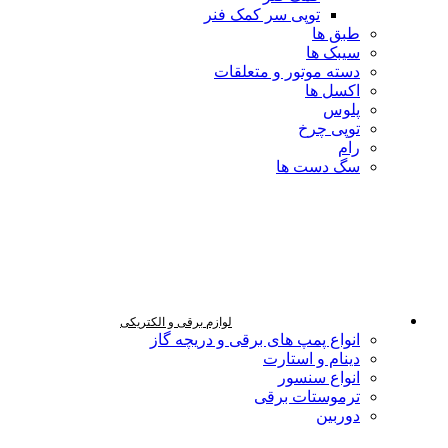
توپی سر کمک فنر
طبق ها
سیبک ها
دسته موتور و متعلقات
اکسل ها
پلوس
توپی چرخ
رام
سگ دست ها
لوازم برقی و الکتریکی
انواع پمپ های برقی و دریچه گاز
دینام و استارت
انواع سنسور
ترموستات برقی
دوربین