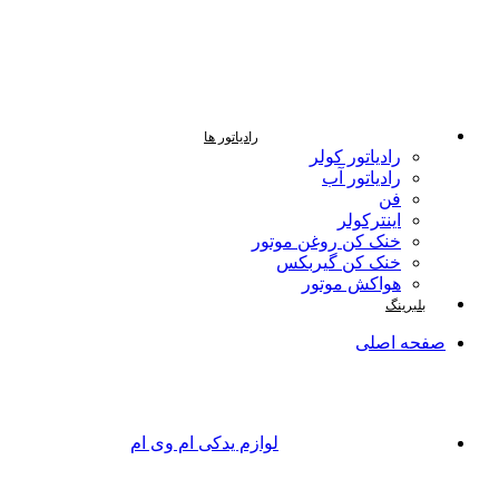
رادیاتور ها
رادیاتور کولر
رادیاتور آب
فن
اینترکولر
خنک کن روغن موتور
خنک کن گیربکس
هواکش موتور
بلبرینگ
صفحه اصلی
لوازم یدکی ام وی ام