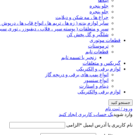
آینه‌ها
جلو پنجره
جلو پنجره
چراغ‌ ها ، مه‌ شکن و دیلایت
سایر لوازم بدنه ( زه ها ، تریم ها ، انواع قاب ها ، درپوش
سپر و متعلقات ( پوسته سپر ، فلاپ ، دیفیوزر ، توری سپر
شلگیر و گل‌ پخش‌ کن
قطعات موتوری
ترموستات
قطعات تایم
زنجیر یا تسمه تایم
گیربکس و متعلقات
لوازم برقی و الکتریکی
انواع پمپ های برقی و دریچه گاز
انواع سنسور
دینام و استارت
لوازم برقی والکتریکی
جستجو کنید
ورود / ثبت نام
وارد شوید
یک حساب کاربری ایجاد کنید
نام کاربری یا آدرس ایمیل
*
الزامی