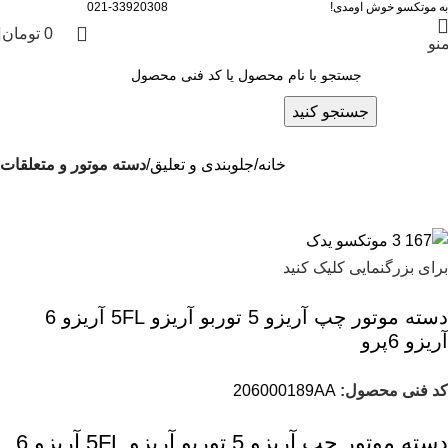
به موتکسو خوش اومدی!
021-33920308
0
تومان
نو
جستجو کنید
خانه
جلوبندی و تعلیق
دسته موتور و متعلقات
برای بزرگنمایی کلیک کنید
دسته موتور چپ آریزو 5 توربو آریزو 5FL آریزو 6
آریزو 6پرو
کد فنی محصول:
206000189AA
دسته موتور چپ آریزو 5 توربو آریزو 5FL آریزو 6