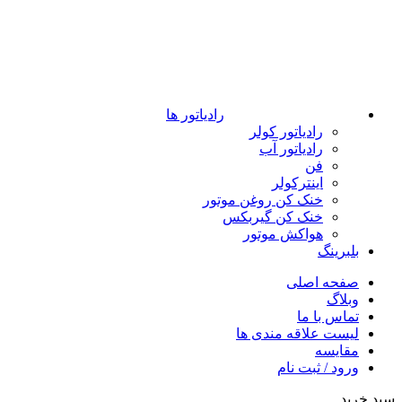
رادیاتور ها
رادیاتور کولر
رادیاتور آب
فن
اینترکولر
خنک کن روغن موتور
خنک کن گیربکس
هواکش موتور
بلبرینگ
صفحه اصلی
وبلاگ
تماس با ما
لیست علاقه مندی ها
مقایسه
ورود / ثبت نام
سبد خرید