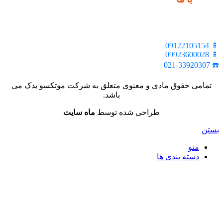
📍 تهران، خیابان ملت، بالاتر از اکباتان، بن بست هنر، ساختمان
بیستون، پلاک 2، واحد 10
📱 09122105154
📱 09923600028
☎️ 021-33920307
تمامی حقوق مادی و معنوی متعلق به شرکت موتکسو یدک می
باشد.
طراحی شده توسط
ماه سایت
بستن
منو
دسته بندی ها