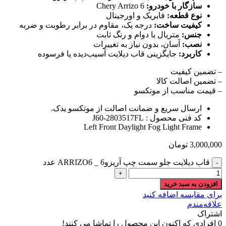
سازگار با خودرو:
Chery Arrizo 6
نوع قطعه:
فابریک و اورجینال
کیفیت ساخت:
درجه یک، مقاوم در برابر رطوبت و ضربه
جنس:
متریال با دوام و رنگ ثابت
نصب:
آسان، بدون نیاز به تغییرات
کاربرد:
جایگزینی قاب دیلایت آسیب‌دیده یا فرسوده
– تضمین کیفیت
– تضمین اصالت کالا
– قیمت مناسب از موتکسو
ارسال سریع و ضمانت اصالت از موتکسو یدک.
کد فنی محصول : J60-2803517FL
Left Front Daylight Fog Light Frame
3,000,000
تومان
قاب دیلایت جلو سمت چپ آریزو6 _ ARRIZO6 عدد
افزودن به سبد خرید
برای مقایسه اضافه کنید
علاقه‌مندم
اشتراک
0
افرادی که اکنون این محصول را تماشا می کنند!