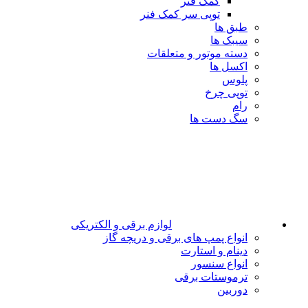
کمک فنر
توپی سر کمک فنر
طبق ها
سیبک ها
دسته موتور و متعلقات
اکسل ها
پلوس
توپی چرخ
رام
سگ دست ها
لوازم برقی و الکتریکی
انواع پمپ های برقی و دریچه گاز
دینام و استارت
انواع سنسور
ترموستات برقی
دوربین