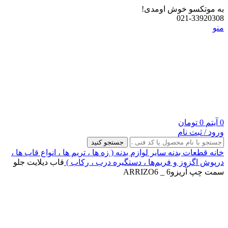
به موتکسو خوش اومدی!
021-33920308
منو
0
آیتم
0
تومان
ورود / ثبت نام
جستجو کنید
خانه
قطعات بدنه
سایر لوازم بدنه ( زه ها ، تریم ها ، انواع قاب ها ،
درپوش اگزوز و فریم‌ها ، دستگیره درب ، رکاب )
قاب دیلایت جلو
سمت چپ آریزو6 _ ARRIZO6