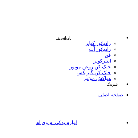
رادیاتور ها
رادیاتور کولر
رادیاتور آب
فن
اینترکولر
خنک کن روغن موتور
خنک کن گیربکس
هواکش موتور
بلبرینگ
صفحه اصلی
لوازم یدکی ام وی ام