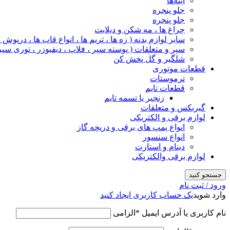
آینه‌ها
جلو پنجره
جلو پنجره
چراغ‌ ها ، مه‌ شکن و دیلایت
سایر لوازم بدنه ( زه ها ، تریم ها ، انواع قاب ها ، درپوش
سپر و متعلقات ( پوسته سپر ، فلاپ ، دیفیوزر ، توری سپر
شلگیر و گل‌ پخش‌ کن
قطعات موتوری
ترموستات
قطعات تایم
زنجیر یا تسمه تایم
گیربکس و متعلقات
لوازم برقی و الکتریکی
انواع پمپ های برقی و دریچه گاز
انواع سنسور
دینام و استارت
لوازم برقی والکتریکی
جستجو کنید
ورود / ثبت نام
وارد شوید
یک حساب کاربری ایجاد کنید
نام کاربری یا آدرس ایمیل
*
الزامی