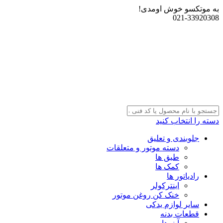
به موتکسو خوش اومدی!
021-33920308
دسته را انتخاب کنید
جلوبندی و تعلیق
دسته موتور و متعلقات
طبق ها
کمک ها
رادیاتور ها
اینترکولر
خنک کن روغن موتور
سایر لوازم یدکی
قطعات بدنه