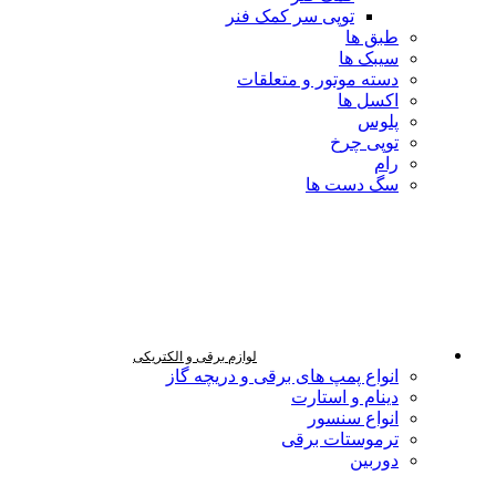
توپی سر کمک فنر
طبق ها
سیبک ها
دسته موتور و متعلقات
اکسل ها
پلوس
توپی چرخ
رام
سگ دست ها
لوازم برقی و الکتریکی
انواع پمپ های برقی و دریچه گاز
دینام و استارت
انواع سنسور
ترموستات برقی
دوربین