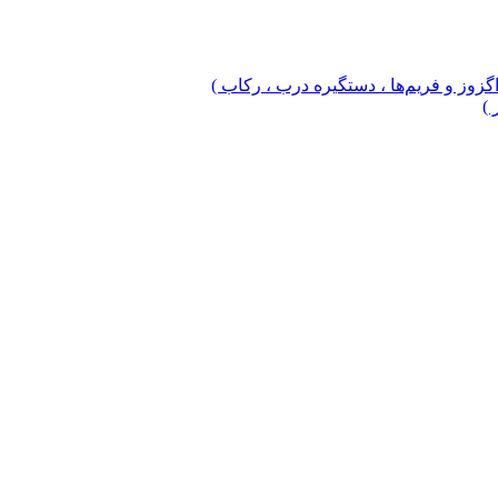
 اگزوز و فریم‌ها ، دستگیره درب ، رکاب )
 )