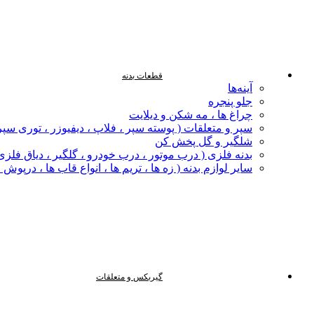
قطعات بدنه
آینه‌ها
جلو پنجره
چراغ‌ ها ، مه‌ شکن و دیلایت
سپر و متعلقات ( پوسته سپر ، فلاپ ، دیفیوزر ، توری سپر
شلگیر و گل‌ پخش‌ کن
بدنه فلزی ( درب موتور ، درب خودرو ، گلگیر ، دیاق فلزی ،
سایر لوازم بدنه ( زه ها ، تریم ها ، انواع قاب ها ، درپوش
گیربکس و متعلقات