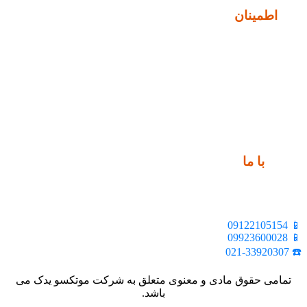
نماد
اطمینان
ارتباط
با ما
📍 تهران، خیابان ملت، بالاتر از اکباتان، بن بست هنر، ساختمان
بیستون، پلاک 2، واحد 10
📱 09122105154
📱 09923600028
☎️ 021-33920307
تمامی حقوق مادی و معنوی متعلق به شرکت موتکسو یدک می
باشد.