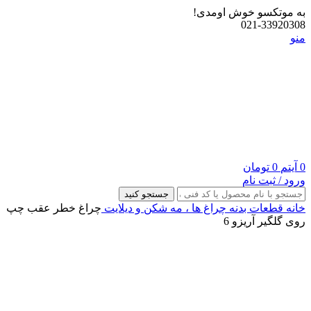
به موتکسو خوش اومدی!
021-33920308
منو
0
آیتم
0
تومان
ورود / ثبت نام
جستجو کنید
خانه
قطعات بدنه
چراغ‌ ها ، مه‌ شکن و دیلایت
چراغ خطر عقب چپ
روی گلگیر آریزو 6