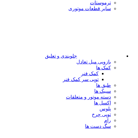
ترموستات
سایر قطعات موتوری
جلوبندی و تعلیق
بازویی میل تعادل
کمک ها
کمک فنر
توپی سر کمک فنر
طبق ها
سیبک ها
دسته موتور و متعلقات
اکسل ها
پلوس
توپی چرخ
رام
سگ دست ها