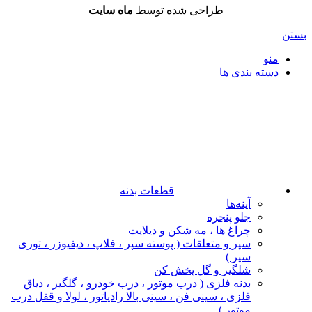
طراحی شده توسط
ماه سایت
بستن
منو
دسته بندی ها
قطعات بدنه
آینه‌ها
جلو پنجره
چراغ‌ ها ، مه‌ شکن و دیلایت
سپر و متعلقات ( پوسته سپر ، فلاپ ، دیفیوزر ، توری
سپر )
شلگیر و گل‌ پخش‌ کن
بدنه فلزی ( درب موتور ، درب خودرو ، گلگیر ، دیاق
فلزی ، سینی فن ، سینی بالا رادیاتور ، لولا و قفل درب
موتور )