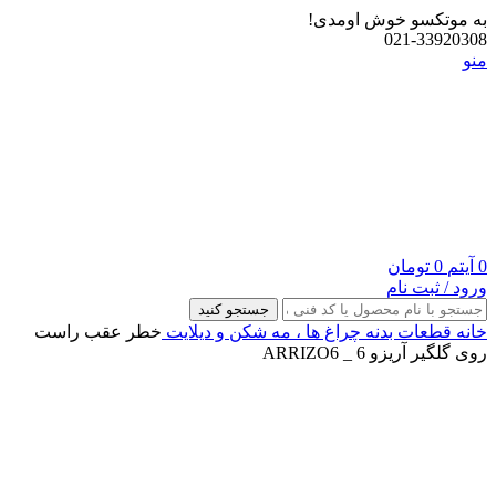
به موتکسو خوش اومدی!
021-33920308
منو
0
آیتم
0
تومان
ورود / ثبت نام
جستجو کنید
خانه
قطعات بدنه
چراغ‌ ها ، مه‌ شکن و دیلایت
خطر عقب راست
روی گلگیر آریزو 6 _ ARRIZO6