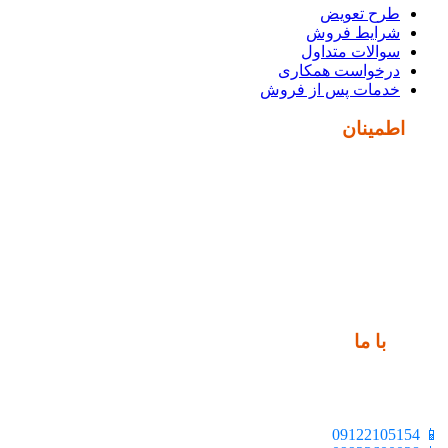
طرح تعویض
شرایط فروش
سوالات متداول
درخواست همکاری
خدمات پس از فروش
نماد
اطمینان
ارتباط
با ما
📍 تهران، خیابان ملت، بالاتر از اکباتان، بن بست هنر، ساختمان
بیستون، پلاک 2، واحد 10
📱 09122105154