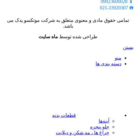
📱 09923600028
☎️ 021-33920307
تمامی حقوق مادی و معنوی متعلق به شرکت موتکسو یدک می
باشد.
طراحی شده توسط
ماه سایت
بستن
منو
دسته بندی ها
قطعات بدنه
آینه‌ها
جلو پنجره
چراغ‌ ها ، مه‌ شکن و دیلایت