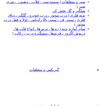
سپر و متعلقات ( پوسته سپر ، فلاپ ، دیفیوزر ، توری
سپر )
شلگیر و گل‌ پخش‌ کن
بدنه فلزی ( درب موتور ، درب خودرو ، گلگیر ، دیاق
فلزی ، سینی فن ، سینی بالا رادیاتور ، لولا و قفل درب
موتور )
سایر لوازم بدنه ( زه ها ، تریم ها ، انواع قاب ها ،
درپوش اگزوز ، فریم‌ها ، دستگیره درب ، رکاب )
گیربکس و متعلقات