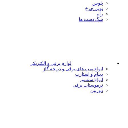
پلوس
توپی چرخ
رام
سگ دست ها
لوازم برقی و الکتریکی
انواع پمپ های برقی و دریچه گاز
دینام و استارت
انواع سنسور
ترموستات برقی
دوربین