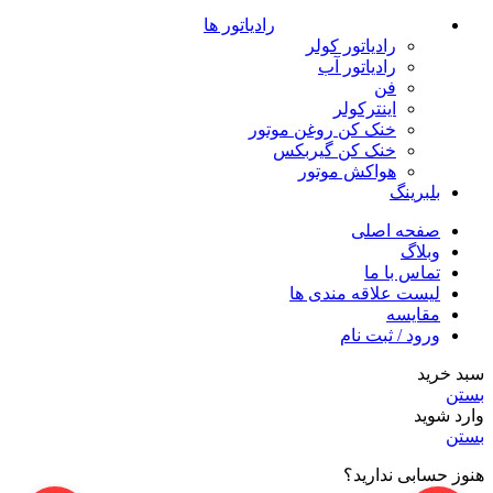
رادیاتور ها
رادیاتور کولر
رادیاتور آب
فن
اینترکولر
خنک کن روغن موتور
خنک کن گیربکس
هواکش موتور
بلبرینگ
صفحه اصلی
وبلاگ
تماس با ما
لیست علاقه مندی ها
مقایسه
ورود / ثبت نام
سبد خرید
بستن
وارد شوید
بستن
هنوز حسابی ندارید؟