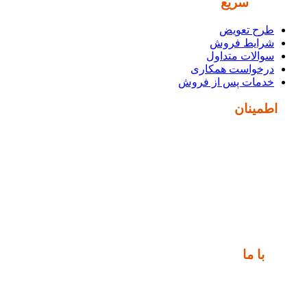
دسترسی
سریع
طرح تعویض
شرایط فروش
سوالات متداول
درخواست همکاری
خدمات پس از فروش
نماد
اطمینان
ارتباط
با ما
📍 تهران، خیابان ملت، بالاتر از اکباتان، بن بست هنر، ساختمان
بیستون، پلاک 2، واحد 10