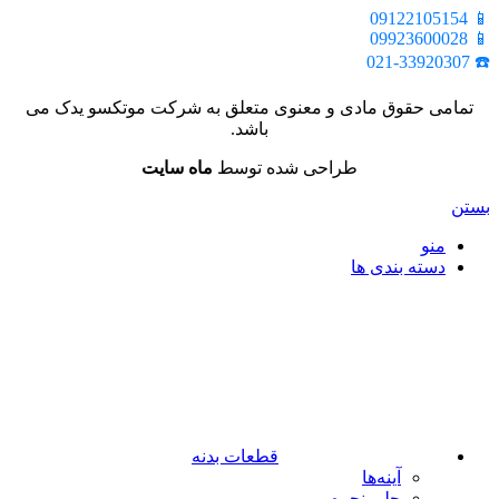
📱 09122105154
📱 09923600028
☎️ 021-33920307
تمامی حقوق مادی و معنوی متعلق به شرکت موتکسو یدک می
باشد.
طراحی شده توسط
ماه سایت
بستن
منو
دسته بندی ها
قطعات بدنه
آینه‌ها
جلو پنجره