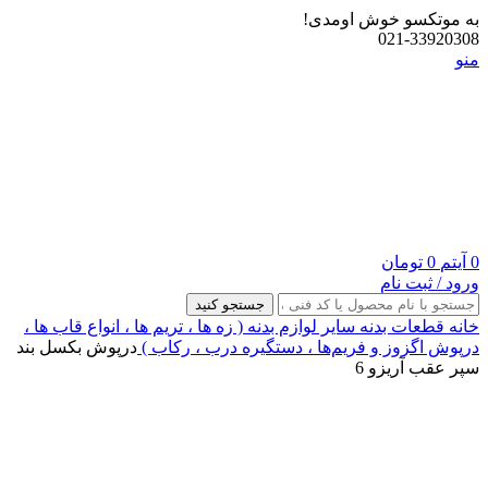
به موتکسو خوش اومدی!
021-33920308
منو
0
آیتم
0
تومان
ورود / ثبت نام
جستجو کنید
خانه
قطعات بدنه
سایر لوازم بدنه ( زه ها ، تریم ها ، انواع قاب ها ،
درپوش اگزوز و فریم‌ها ، دستگیره درب ، رکاب )
درپوش بکسل بند
سپر عقب آریزو 6