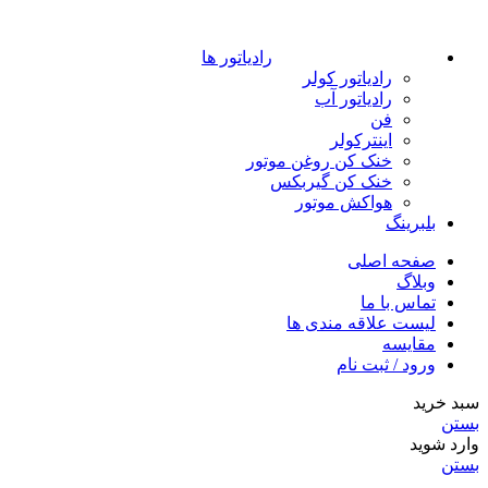
رادیاتور ها
رادیاتور کولر
رادیاتور آب
فن
اینترکولر
خنک کن روغن موتور
خنک کن گیربکس
هواکش موتور
بلبرینگ
صفحه اصلی
وبلاگ
تماس با ما
لیست علاقه مندی ها
مقایسه
ورود / ثبت نام
سبد خرید
بستن
وارد شوید
بستن