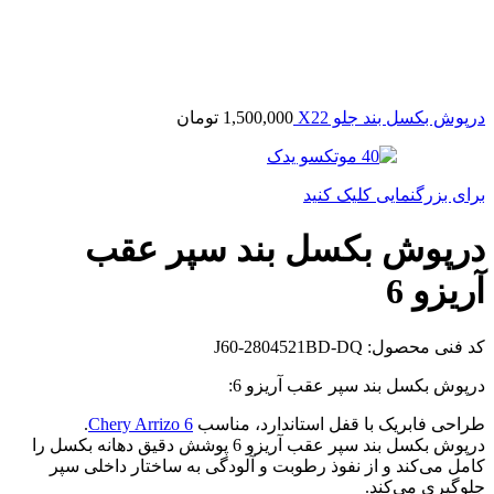
درپوش بکسل بند جلو X22
1,500,000
تومان
برای بزرگنمایی کلیک کنید
درپوش بکسل بند سپر عقب
آریزو 6
کد فنی محصول:
J60-2804521BD-DQ
درپوش بکسل بند سپر عقب آریزو 6:
طراحی فابریک با قفل استاندارد، مناسب
Chery Arrizo 6
.
درپوش بکسل بند سپر عقب آریزو 6 پوشش دقیق دهانه بکسل را
کامل می‌کند و از نفوذ رطوبت و آلودگی به ساختار داخلی سپر
جلوگیری می‌کند.