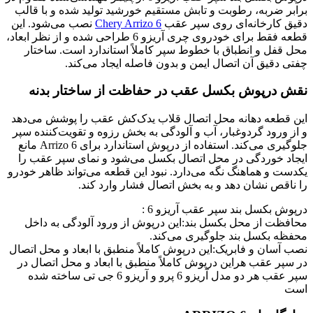
برابر ضربه، رطوبت و تابش مستقیم خورشید تولید شده و با قالب
دقیق کارخانه‌ای روی سپر عقب
Chery Arrizo 6
نصب می‌شود. این
قطعه فقط برای خودروی چری آریزو 6 طراحی شده و از نظر ابعاد،
محل قفل و انطباق با خطوط سپر کاملاً استاندارد است. ساختار
چفتی دقیق آن اتصال ایمن و بدون فاصله ایجاد می‌کند.
نقش درپوش بکسل عقب در حفاظت از ساختار بدنه
این قطعه دهانه محل اتصال قلاب یدک‌کش عقب را پوشش می‌دهد
و از ورود گردوغبار، آب و آلودگی به بخش رزوه و تقویت‌کننده سپر
جلوگیری می‌کند. استفاده از درپوش استاندارد برای Arrizo 6 مانع
ایجاد خوردگی در محل اتصال بکسل می‌شود و نمای سپر عقب را
یکدست و هماهنگ نگه می‌دارد. نبود این قطعه می‌تواند ظاهر خودرو
را ناقص نشان دهد و به بخش اتصال فشار وارد کند.
درپوش بکسل بند سپر عقب آریزو 6 :
محافظت از محل بکسل بند:این درپوش از ورود آلودگی به داخل
محفظه بکسل بند جلوگیری می‌کند.
نصب آسان و فابریک:این درپوش کاملاً منطبق با ابعاد و محل اتصال
در سپر عقب هراین درپوش کاملاً منطبق با ابعاد و محل اتصال در
سپر عقب هر دو مدل آریزو 6 پرو و آریزو 6 جی تی ساخته شده
است