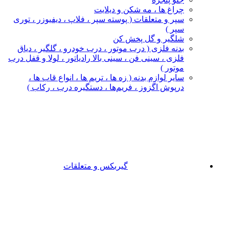
چراغ‌ ها ، مه‌ شکن و دیلایت
سپر و متعلقات ( پوسته سپر ، فلاپ ، دیفیوزر ، توری
سپر )
شلگیر و گل‌ پخش‌ کن
بدنه فلزی ( درب موتور ، درب خودرو ، گلگیر ، دیاق
فلزی ، سینی فن ، سینی بالا رادیاتور ، لولا و قفل درب
موتور )
سایر لوازم بدنه ( زه ها ، تریم ها ، انواع قاب ها ،
درپوش اگزوز ، فریم‌ها ، دستگیره درب ، رکاب )
گیربکس و متعلقات