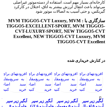
کارخانه‌ای بسیار مهم است. استفاده از دسته‌موتور غیراصلی
می‌تواند باعث انتقال لرزش بیشتر به اتاق، اختلال در کارکرد
گیربکس، و حتی آسیب به اتصالات موتور شود
سازگاری با : MVM TIGGO5-CVT Luxury, MVM
TIGGO5-EXCELLENT-SPORT, MVM TIGGO5-
CVT-LUXURY-SPORT, NEW TIGGO5-CVT
Excellent, NEW TIGGO5-CVT Luxury, MVM
TIGGO5-CVT Excellent
در کنارش خریداری شده
افزودن
نمای
برای
افزودن
نمای
برای
افزودن
نمای
برای
افزودن
نمای
برای
ا
به
سریع
مقایسه
به
سریع
مقایسه
به
سریع
مقایسه
به
سریع
مقایسه
سبد
اضافه
سبد
اضافه
سبد
اضافه
سبد
اضافه
س
خرید
کنید
خرید
کنید
خرید
کنید
خرید
کنید
خ
آبگیر زیر سپر
آبگیر زیر سپر
آبگیر زیر سپر
آبگیر زیر سپر
آ
آریزو ۵ اف ال
آریزو ۵ معمولی
جلو آریزو 6 GT
جلو آریزو 8 _
جل