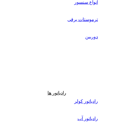
انواع سنسور
ترموستات برقی
دوربین
رادیاتور ها
رادیاتور کولر
رادیاتور آب