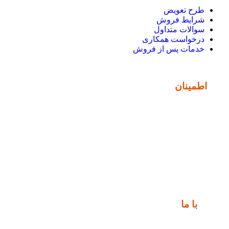
طرح تعویض
شرایط فروش
سوالات متداول
درخواست همکاری
خدمات پس از فروش
نماد
اطمینان
ارتباط
با ما
📍 تهران، خیابان ملت، بالاتر از اکباتان، بن بست هنر، ساختمان