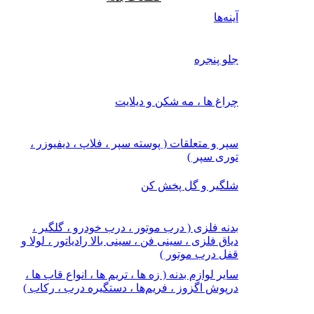
آینه‌ها
جلو پنجره
چراغ‌ ها ، مه‌ شکن و دیلایت
سپر و متعلقات ( پوسته سپر ، فلاپ ، دیفیوزر ،
توری سپر )
شلگیر و گل‌ پخش‌ کن
بدنه فلزی ( درب موتور ، درب خودرو ، گلگیر ،
دیاق فلزی ، سینی فن ، سینی بالا رادیاتور ، لولا و
قفل درب موتور )
سایر لوازم بدنه ( زه ها ، تریم ها ، انواع قاب ها ،
درپوش اگزوز ، فریم‌ها ، دستگیره درب ، رکاب )