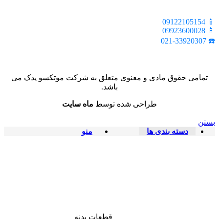
بیستون، پلاک 2، واحد 10
📱 09122105154
📱 09923600028
☎️ 021-33920307
تمامی حقوق مادی و معنوی متعلق به شرکت موتکسو یدک می
باشد.
طراحی شده توسط
ماه سایت
بستن
دسته بندی ها
منو
قطعات بدنه