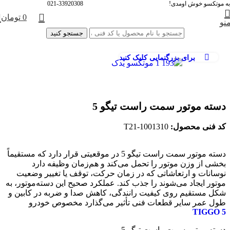
به موتکسو خوش اومدی!
021-33920308
0
تومان
خانه
جلوبندی و تعلیق
دسته موتور و متعلقات
نو
جستجو کنید
برای بزرگنمایی کلیک کنید
دسته موتور سمت راست تیگو 5
کد فنی محصول:
T21-1001310
دسته موتور سمت راست تیگو 5 در موقعیتی قرار دارد که مستقیماً
بخشی از وزن موتور را تحمل می‌کند و هم‌زمان وظیفه دارد
نوسانات و ارتعاشاتی که در زمان حرکت، توقف یا تغییر وضعیت
موتور ایجاد می‌شوند را جذب کند. عملکرد صحیح این دسته‌موتور، به
شکل مستقیم روی کیفیت رانندگی، کاهش صدا و ضربه در کابین و
طول عمر سایر قطعات فنی تأثیر می‌گذارد مخصوص خودرو
TIGGO 5
دسته موتور سمت راست تیگو 5