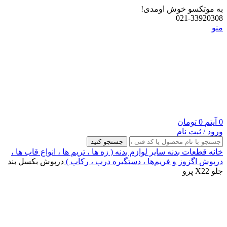
به موتکسو خوش اومدی!
021-33920308
منو
0
آیتم
0
تومان
ورود / ثبت نام
جستجو کنید
خانه
قطعات بدنه
سایر لوازم بدنه ( زه ها ، تریم ها ، انواع قاب ها ،
درپوش اگزوز و فریم‌ها ، دستگیره درب ، رکاب )
درپوش بکسل بند
جلو X22 پرو