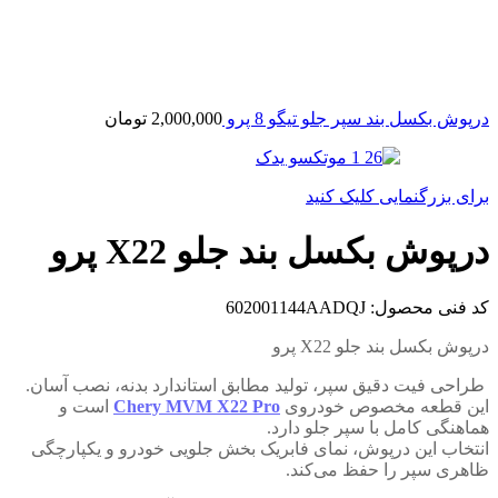
درپوش بکسل بند سپر جلو تیگو 8 پرو
2,000,000
تومان
برای بزرگنمایی کلیک کنید
درپوش بکسل بند جلو X22 پرو
کد فنی محصول:
602001144AADQJ
درپوش بکسل بند جلو X22 پرو
طراحی فیت دقیق سپر، تولید مطابق استاندارد بدنه، نصب آسان.
این قطعه مخصوص خودروی
Chery MVM X22 Pro
است و
هماهنگی کامل با سپر جلو دارد.
انتخاب این درپوش، نمای فابریک بخش جلویی خودرو و یکپارچگی
ظاهری سپر را حفظ می‌کند.