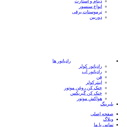
دینام و استارت
انواع سنسور
ترموستات برقی
دوربین
رادیاتور ها
رادیاتور کولر
رادیاتور آب
فن
اینترکولر
خنک کن روغن موتور
خنک کن گیربکس
هواکش موتور
بلبرینگ
صفحه اصلی
وبلاگ
تماس با ما