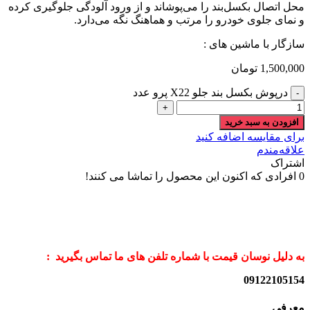
محل اتصال بکسل‌بند را می‌پوشاند و از ورود آلودگی جلوگیری کرده
و نمای جلوی خودرو را مرتب و هماهنگ نگه می‌دارد.
سازگار با ماشین های :
1,500,000
تومان
درپوش بکسل بند جلو X22 پرو عدد
افزودن به سبد خرید
برای مقایسه اضافه کنید
علاقه‌مندم
اشتراک
0
افرادی که اکنون این محصول را تماشا می کنند!
به دلیل نوسان قیمت با شماره تلفن های ما تماس بگیرید :
09122105154
معرفی