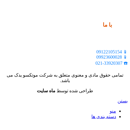
ارتباط
با ما
📍 تهران، خیابان ملت، بالاتر از اکباتان، بن بست هنر، ساختمان
بیستون، پلاک 2، واحد 10
📱 09122105154
📱 09923600028
☎️ 021-33920307
تمامی حقوق مادی و معنوی متعلق به شرکت موتکسو یدک می
باشد.
طراحی شده توسط
ماه سایت
بستن
منو
دسته بندی ها