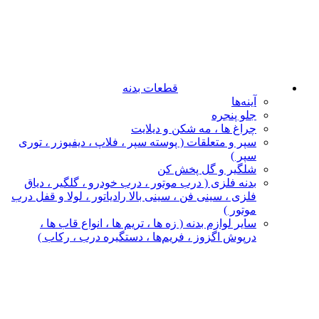
قطعات بدنه
آینه‌ها
جلو پنجره
چراغ‌ ها ، مه‌ شکن و دیلایت
سپر و متعلقات ( پوسته سپر ، فلاپ ، دیفیوزر ، توری
سپر )
شلگیر و گل‌ پخش‌ کن
بدنه فلزی ( درب موتور ، درب خودرو ، گلگیر ، دیاق
فلزی ، سینی فن ، سینی بالا رادیاتور ، لولا و قفل درب
موتور )
سایر لوازم بدنه ( زه ها ، تریم ها ، انواع قاب ها ،
درپوش اگزوز ، فریم‌ها ، دستگیره درب ، رکاب )