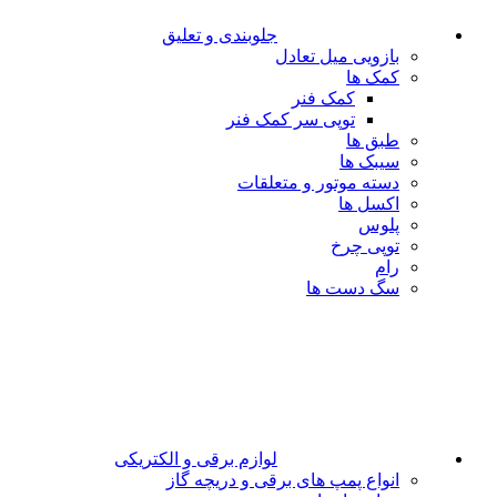
جلوبندی و تعلیق
بازویی میل تعادل
کمک ها
کمک فنر
توپی سر کمک فنر
طبق ها
سیبک ها
دسته موتور و متعلقات
اکسل ها
پلوس
توپی چرخ
رام
سگ دست ها
لوازم برقی و الکتریکی
انواع پمپ های برقی و دریچه گاز